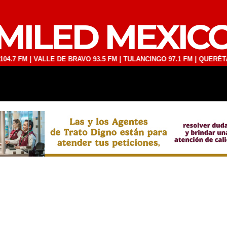
MILED MEXIC
 | VALLE DE BRAVO 93.5 FM | TULANCINGO 97.1 FM | QUERÉTARO 103.
DEPORTES
TECNOLOGÍA
ESPECT
NGO 97.1 FM | QUERÉTARO 103.1 FM | SAN JUAN DEL RÍO 