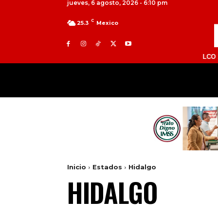
jueves, 6 agosto, 2026 - 6:10 pm
C
25.3
Mexico
TOLUCA 98.9 FM | ATLACOMULCO 104.7 FM
MILED
NACIONAL
INTERNACIONAL
COMULCO 104.7 FM | VALLE DE BRAVO 93.5 FM | TULANCI
Inicio
Estados
Hidalgo
HIDALGO