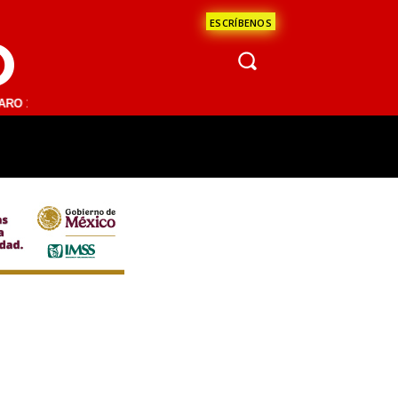
ESCRÍBENOS
O
1 FM | SAN JUAN DEL RÍO 93.1 FM | GUADALAJARA 1510 AM | LA PAZ 
ÁCULOS
CIENCIA
ESTADOS
OPINI
93.1 FM | GUADALAJARA 1510 AM | LA PAZ 95.1 FM | LO