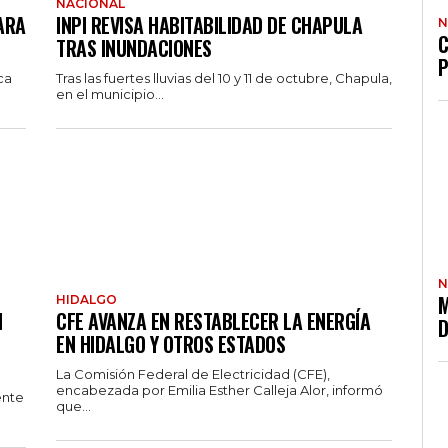
NACIONAL
ARA
INPI REVISA HABITABILIDAD DE CHAPULA
N
C
TRAS INUNDACIONES
P
ca
Tras las fuertes lluvias del 10 y 11 de octubre, Chapula,
en el municipio...
N
M
HIDALGO
N
CFE AVANZA EN RESTABLECER LA ENERGÍA
D
EN HIDALGO Y OTROS ESTADOS
La Comisión Federal de Electricidad (CFE),
encabezada por Emilia Esther Calleja Alor, informó
ente
que...