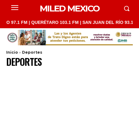
MILED MEXICO
.1 FM | QUERÉTARO 103.1 FM | SAN JUAN DEL RÍO 93.1 FM | GU
Inicio
Deportes
DEPORTES
ALFREDO JALIFE-RAHME
BCS
CDMX
CIENCIA
EDOMEX
EDUARDO