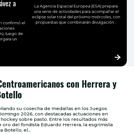
ávez a
La Agencia Espacial Europea (ESA) prepara
una serie de actividades para acompañar el
eclipse solar total del próximo miércoles, con
propuestas que combinarán divulgación...
m confirmó el
laciones
rú, luego de
orgara un
Centroamericanos con Herrera y
otello
liando su cosecha de medallas en los Juegos
 Domingo 2026, con destacadas actuaciones en
asto. Entre los resultados más
 oro del fondista Eduardo Herrera, la esgrimista
a Botello, el...