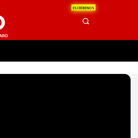
ESCRÍBENOS
O
.1 FM | SAN JUAN DEL RÍO 93.1 FM | GUADALAJARA 1510 AM | LA PAZ
ÁCULOS
CIENCIA
ESTADOS
OPINI