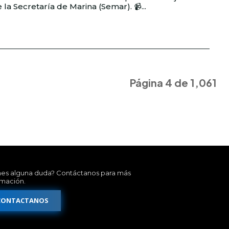
realizaron con el respaldo de la Secretaría de Marina (Semar). 📹...
Página 4 de 1,061
nes alguna duda? Contáctanos para más
rmación.
CONTACTANOS