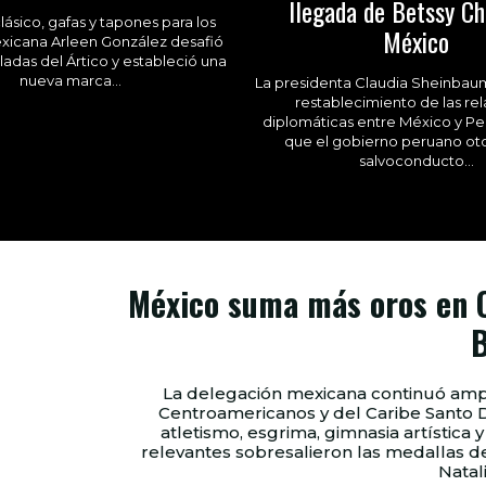
llegada de Betssy Ch
lásico, gafas y tapones para los
México
exicana Arleen González desafió
ladas del Ártico y estableció una
nueva marca...
La presidenta Claudia Sheinbau
restablecimiento de las re
diplomáticas entre México y Pe
que el gobierno peruano ot
salvoconducto...
México suma más oros en 
B
La delegación mexicana continuó amp
Centroamericanos y del Caribe Santo
atletismo, esgrima, gimnasia artística y hockey sobre p
relevantes sobresalieron las medallas de
Natali