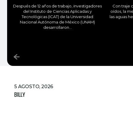
Después de 12 años de trabajo, investigadores
Con traje c
del Instituto de Ciencias Aplicadas y
oídos, la m
Tecnológicas (ICAT) de la Universidad
las aguas he
Nacional Autónoma de México (UNAM)
desarrollaron...
5 AGOSTO, 2026
BILLY