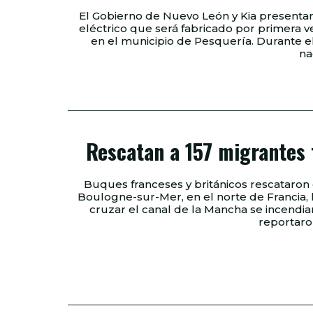
El Gobierno de Nuevo León y Kia presenta
eléctrico que será fabricado por primera v
en el municipio de Pesquería. Durante el evento también se dio a conocer la primera red
na
Rescatan a 157 migrantes tr
Buques franceses y británicos rescataron 
Boulogne-sur-Mer, en el norte de Francia,
cruzar el canal de la Mancha se incendiara. De acuerdo con las autoridades locales, 
reportaron