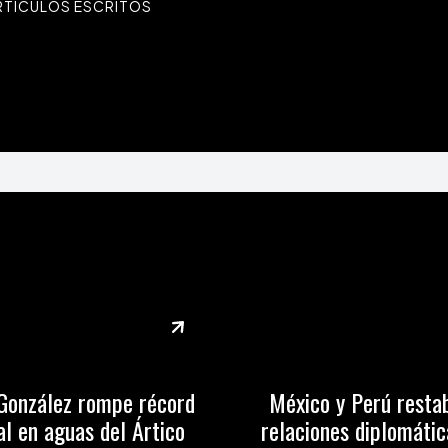
RTÍCULOS ESCRITOS
González rompe récord
México y Perú resta
l en aguas del Ártico
relaciones diplomátic