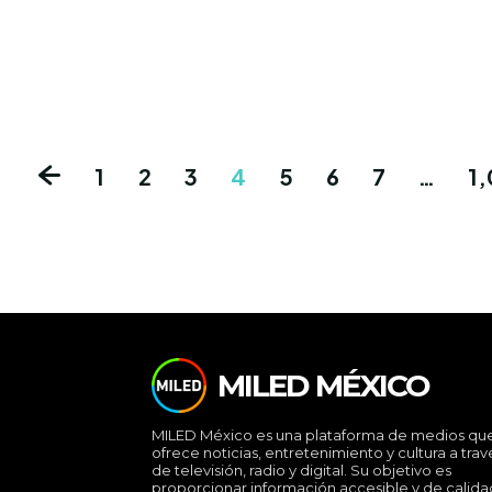
1
2
3
4
5
6
7
…
1
MILED MÉXICO
MILED México es una plataforma de medios qu
ofrece noticias, entretenimiento y cultura a trav
de televisión, radio y digital. Su objetivo es
proporcionar información accesible y de calida