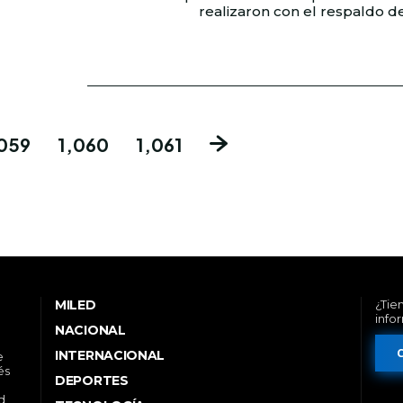
,059
1,060
1,061
MILED
¿Tie
info
NACIONAL
INTERNACIONAL
e
és
DEPORTES
d,