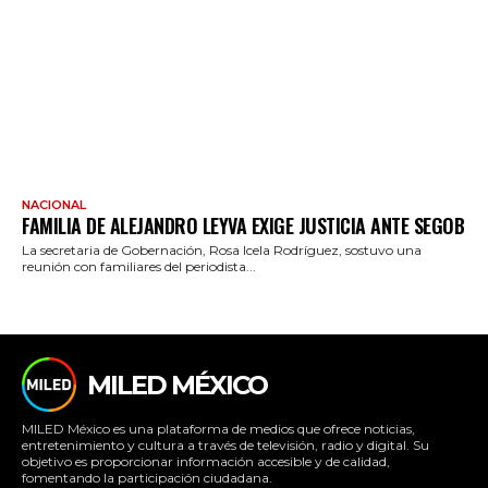
NACIONAL
FAMILIA DE ALEJANDRO LEYVA EXIGE JUSTICIA ANTE SEGOB
La secretaria de Gobernación, Rosa Icela Rodríguez, sostuvo una
reunión con familiares del periodista...
MILED MÉXICO
MILED México es una plataforma de medios que ofrece noticias,
entretenimiento y cultura a través de televisión, radio y digital. Su
objetivo es proporcionar información accesible y de calidad,
fomentando la participación ciudadana.