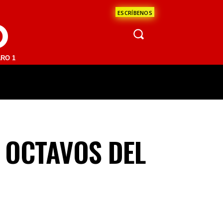
ESCRÍBENOS
O
 FM | SAN JUAN DEL RÍO 93.1 FM | GUADALAJARA 1510 AM | LA PAZ 
ÁCULOS
CIENCIA
ESTADOS
OPINI
A OCTAVOS DEL