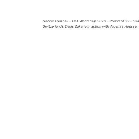
Soccer Football – FIFA World Cup 2026 – Round of 32 – Swit
Switzerland’s Denis Zakaria in action with Algeria’s Hous