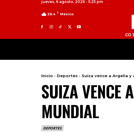
jueves, 6 agosto, 2026 - 5:25 pm
C
26.4
Mexico
TOLUCA 98.9 FM | ATLACOMULCO 104.7 FM 
MILED
NACIONAL
INTERNACIONAL
Inicio
Deportes
Suiza vence a Argelia y
SUIZA VENCE 
MUNDIAL
DEPORTES