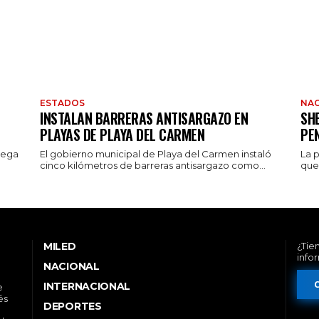
ESTADOS
NAC
INSTALAN BARRERAS ANTISARGAZO EN
SH
PLAYAS DE PLAYA DEL CARMEN
PE
rega
El gobierno municipal de Playa del Carmen instaló
La 
cinco kilómetros de barreras antisargazo como...
que 
MILED
¿Tie
info
NACIONAL
INTERNACIONAL
e
és
DEPORTES