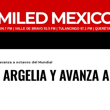
MILED MEXIC
| VALLE DE BRAVO 93.5 FM | TULANCINGO 97.1 FM | QUERÉTARO 103.1
DEPORTES
TECNOLOGÍA
ESPECT
 avanza a octavos del Mundial
A ARGELIA Y AVANZA 