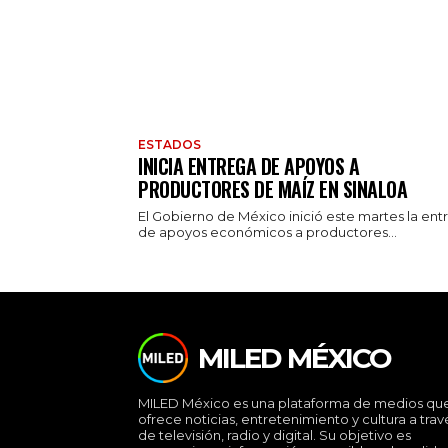
ESTADOS
INICIA ENTREGA DE APOYOS A
PRODUCTORES DE MAÍZ EN SINALOA
El Gobierno de México inició este martes la ent
de apoyos económicos a productores...
MILED MÉXICO
MILED México es una plataforma de medios qu
ofrece noticias, entretenimiento y cultura a trav
de televisión, radio y digital. Su objetivo es