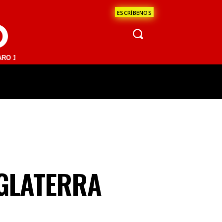
ESCRÍBENOS
O
 FM | SAN JUAN DEL RÍO 93.1 FM | GUADALAJARA 1510 AM | LA PAZ 9
ÁCULOS
CIENCIA
ESTADOS
OPINI
NGLATERRA