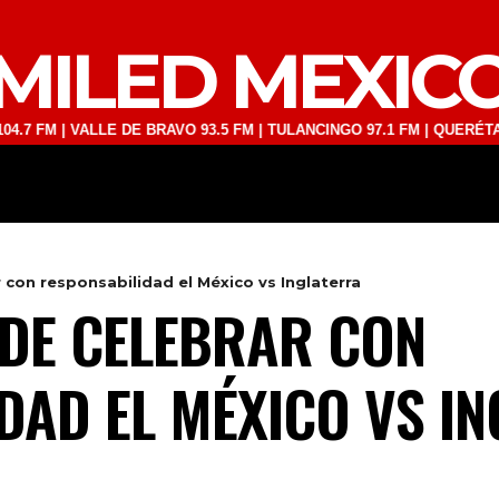
MILED MEXIC
| VALLE DE BRAVO 93.5 FM | TULANCINGO 97.1 FM | QUERÉTARO 103.1
DEPORTES
TECNOLOGÍA
ESPECT
con responsabilidad el México vs Inglaterra
DE CELEBRAR CON
DAD EL MÉXICO VS I