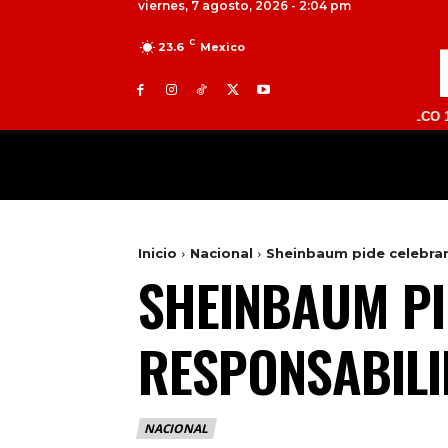
viernes, 7 agosto, 2026 - 2:04 pm
C
23.6
Mexico
TOLUCA 98.9 FM | ATLACOMULCO 104.7 FM 
MILED
NACIONAL
INTERNACIONAL
Inicio
Nacional
Sheinbaum pide celebrar 
SHEINBAUM PI
RESPONSABILI
NACIONAL