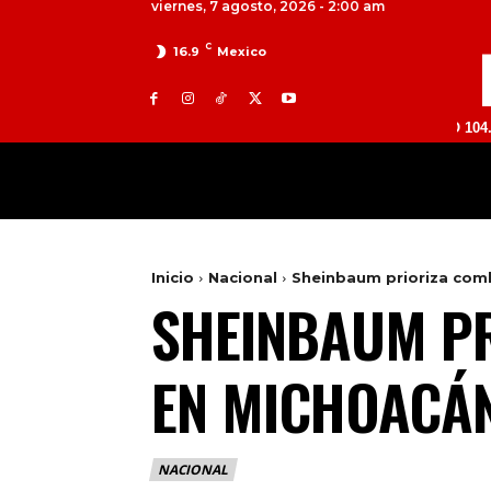
viernes, 7 agosto, 2026 - 2:00 am
C
16.9
Mexico
TOLUCA 98.9 FM | ATLACOMULCO 104.7 FM | VA
MILED
NACIONAL
INTERNACIONAL
Inicio
Nacional
Sheinbaum prioriza comb
SHEINBAUM PR
EN MICHOACÁ
NACIONAL