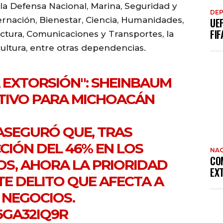
e la Defensa Nacional, Marina, Seguridad y
DE
rnación, Bienestar, Ciencia, Humanidades,
UE
FIF
uctura, Comunicaciones y Transportes, la
ultura, entre otras dependencias.
A EXTORSIÓN": SHEINBAUM
TIVO PARA MICHOACÁN
SEGURÓ QUE, TRAS
IÓN DEL 46% EN LOS
NAC
CO
S, AHORA LA PRIORIDAD
EX
TE DELITO QUE AFECTA A
Y NEGOCIOS.
6GA32IQ9R