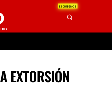
ESCRÍBENOS
O
 | SAN JUAN DEL RÍO 93.1 FM | GUADALAJARA 1510 AM | LA PAZ 95.1
ÁCULOS
CIENCIA
ESTADOS
OPINI
A EXTORSIÓN