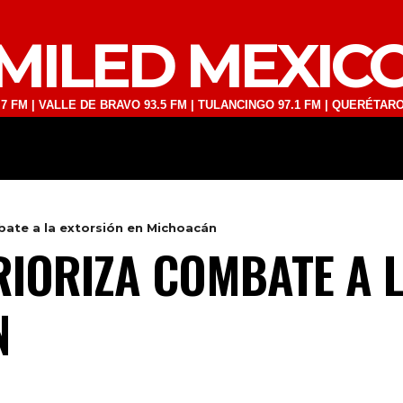
MILED MEXIC
LLE DE BRAVO 93.5 FM | TULANCINGO 97.1 FM | QUERÉTARO 103.1 FM
DEPORTES
TECNOLOGÍA
ESPECT
ate a la extorsión en Michoacán
IORIZA COMBATE A L
N