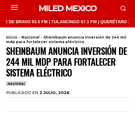
MILED MEXICO
 BRAVO 93.5 FM | TULANCINGO 97.1 FM | QUERÉTARO 103.1 FM |
Inicio
Nacional
Sheinbaum anuncia inversión de 244 mil
mdp para fortalecer sistema eléctrico
SHEINBAUM ANUNCIA INVERSIÓN DE
244 MIL MDP PARA FORTALECER
SISTEMA ELÉCTRICO
NACIONAL
PUBLICADO EN
2 JULIO, 2026