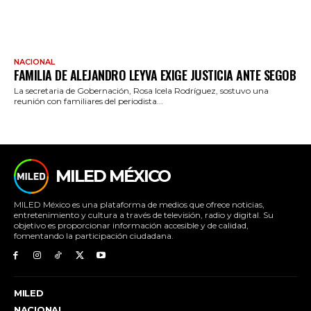
NACIONAL
FAMILIA DE ALEJANDRO LEYVA EXIGE JUSTICIA ANTE SEGOB
La secretaria de Gobernación, Rosa Icela Rodríguez, sostuvo una
reunión con familiares del periodista...
MILED MÉXICO
MILED México es una plataforma de medios que ofrece noticias,
entretenimiento y cultura a través de televisión, radio y digital. Su
objetivo es proporcionar información accesible y de calidad,
fomentando la participación ciudadana.
MILED
NACIONAL