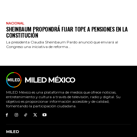
NACIONAL
SHEINBAUM PROPONDRÁ FIJAR TOPE A PENSIONES EN LA
CONSTITUCIÓN
La presidenta Claudia Sheinbaum Pardo anunció que enviará al
Congreso una iniciativa de reforma...
MILED MÉXICO
MILED México es una plataforma de medios que ofrece noticias,
entretenimiento y cultura a través de televisión, radio y digital. Su
objetivo es proporcionar información accesible y de calidad,
fomentando la participación ciudadana.
MILED