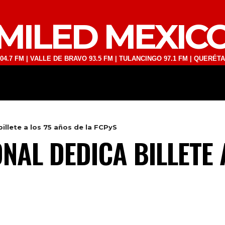
MILED MEXIC
 VALLE DE BRAVO 93.5 FM | TULANCINGO 97.1 FM | QUERÉTARO 103.1 
DEPORTES
TECNOLOGÍA
ESPECT
billete a los 75 años de la FCPyS
NAL DEDICA BILLETE 