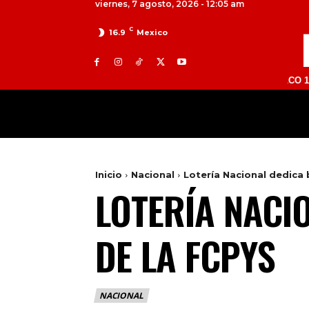
viernes, 7 agosto, 2026 - 12:05 am
C
16.9
Mexico
TOLUCA 98.9 FM | ATLACOMULCO 104.7 FM |
MILED
NACIONAL
INTERNACIONAL
Inicio
Nacional
Lotería Nacional dedica 
LOTERÍA NACIO
DE LA FCPYS
NACIONAL