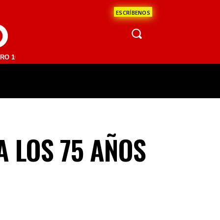
ESCRÍBENOS
O
FM | SAN JUAN DEL RÍO 93.1 FM | GUADALAJARA 1510 AM | LA PAZ 95
ÁCULOS
CIENCIA
ESTADOS
OPINI
A LOS 75 AÑOS