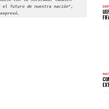
 el futuro de nuestra nación", 
DE
UE
expresó.
FIF
NAC
CO
EX