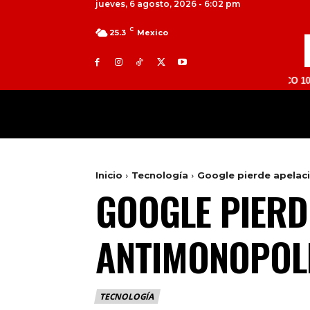
jueves, 6 agosto, 2026 - 6:02 pm
C
25.3
Mexico
TOLUCA 98.9 FM | ATLACOMULCO 104.7 FM | 
MILED
NACIONAL
INTERNACIONAL
Inicio
Tecnología
Google pierde apelac
GOOGLE PIERD
ANTIMONOPOLI
TECNOLOGÍA