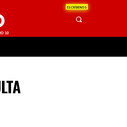
ESCRÍBENOS
O
M | SAN JUAN DEL RÍO 93.1 FM | GUADALAJARA 1510 AM | LA PAZ 95.
ÁCULOS
CIENCIA
ESTADOS
OPINI
LTA