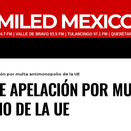
MILED MEXIC
VALLE DE BRAVO 93.5 FM | TULANCINGO 97.1 FM | QUERÉTARO 103.1 F
DEPORTES
TECNOLOGÍA
ESPECT
ión por multa antimonopolio de la UE
E APELACIÓN POR MU
O DE LA UE