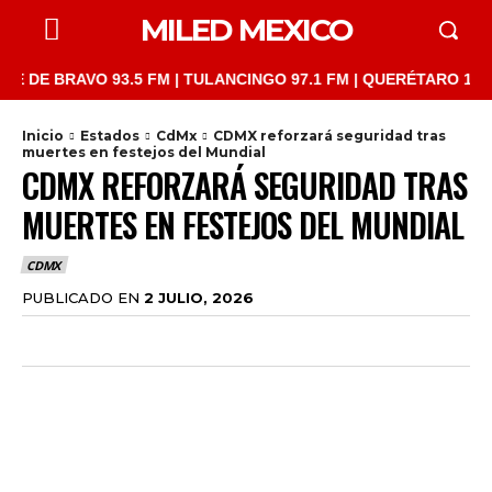
MILED MEXICO
 BRAVO 93.5 FM | TULANCINGO 97.1 FM | QUERÉTARO 103.1 FM | 
Inicio
Estados
CdMx
CDMX reforzará seguridad tras
muertes en festejos del Mundial
CDMX REFORZARÁ SEGURIDAD TRAS
MUERTES EN FESTEJOS DEL MUNDIAL
CDMX
PUBLICADO EN
2 JULIO, 2026