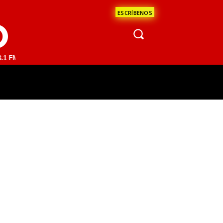
ESCRÍBENOS
O
AN JUAN DEL RÍO 93.1 FM | GUADALAJARA 1510 AM | LA PAZ 95.1 FM 
ÁCULOS
CIENCIA
ESTADOS
OPINI