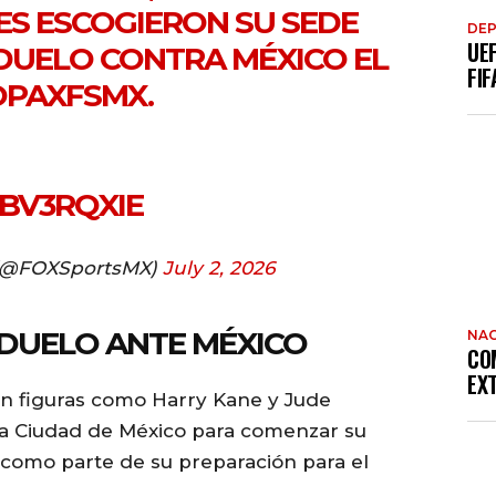
ES ESCOGIERON SU SEDE
DE
UE
DUELO CONTRA MÉXICO EL
FIF
OPAXFSMX
.
IBV3RQXIE
 (@FOXSportsMX)
July 2, 2026
DUELO ANTE MÉXICO
NAC
CO
EX
on figuras como Harry Kane y Jude
 la Ciudad de México para comenzar su
al como parte de su preparación para el