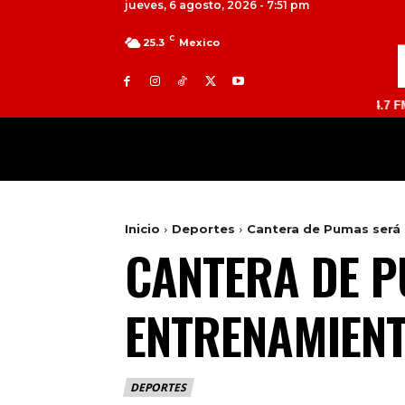
jueves, 6 agosto, 2026 - 7:51 pm
C
25.3
Mexico
TOLUCA 98.9 FM | ATLACOMULCO 104.7 FM | VALLE
MILED
NACIONAL
INTERNACIONAL
Inicio
Deportes
Cantera de Pumas será 
CANTERA DE P
ENTRENAMIENT
DEPORTES