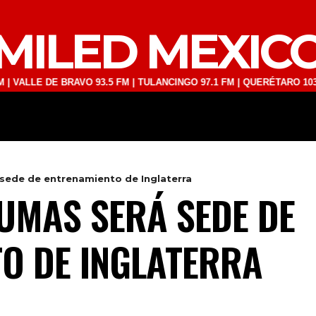
MILED MEXIC
 DE BRAVO 93.5 FM | TULANCINGO 97.1 FM | QUERÉTARO 103.1 FM | S
DEPORTES
TECNOLOGÍA
ESPECT
sede de entrenamiento de Inglaterra
UMAS SERÁ SEDE DE
O DE INGLATERRA