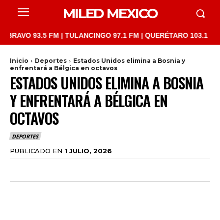
MILED MEXICO
 93.5 FM | TULANCINGO 97.1 FM | QUERÉTARO 103.1 FM | SAN J
Inicio
Deportes
Estados Unidos elimina a Bosnia y
enfrentará a Bélgica en octavos
ESTADOS UNIDOS ELIMINA A BOSNIA
Y ENFRENTARÁ A BÉLGICA EN
OCTAVOS
DEPORTES
PUBLICADO EN
1 JULIO, 2026