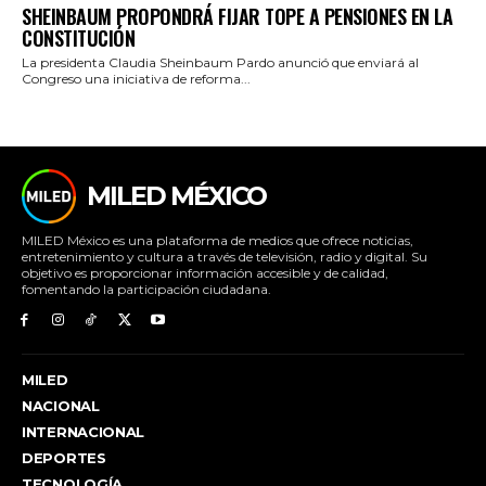
SHEINBAUM PROPONDRÁ FIJAR TOPE A PENSIONES EN LA
CONSTITUCIÓN
La presidenta Claudia Sheinbaum Pardo anunció que enviará al
Congreso una iniciativa de reforma...
MILED MÉXICO
MILED México es una plataforma de medios que ofrece noticias,
entretenimiento y cultura a través de televisión, radio y digital. Su
objetivo es proporcionar información accesible y de calidad,
fomentando la participación ciudadana.
MILED
NACIONAL
INTERNACIONAL
DEPORTES
TECNOLOGÍA