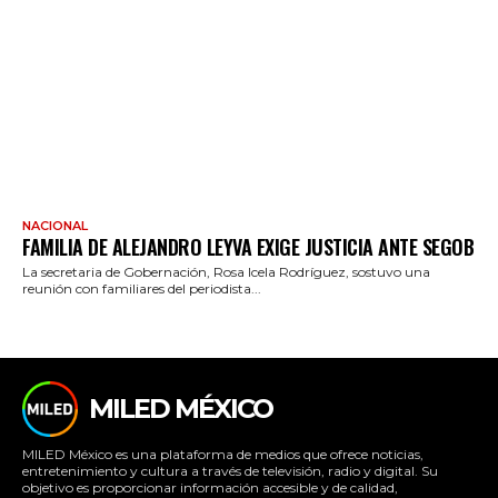
NACIONAL
FAMILIA DE ALEJANDRO LEYVA EXIGE JUSTICIA ANTE SEGOB
La secretaria de Gobernación, Rosa Icela Rodríguez, sostuvo una
reunión con familiares del periodista...
MILED MÉXICO
MILED México es una plataforma de medios que ofrece noticias,
entretenimiento y cultura a través de televisión, radio y digital. Su
objetivo es proporcionar información accesible y de calidad,