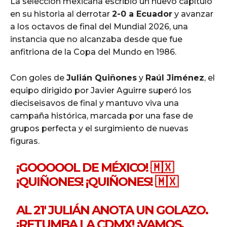
La selección mexicana escribió un nuevo capítulo
en su historia al derrotar
2-0 a Ecuador
y avanzar
a los octavos de final del Mundial 2026, una
instancia que no alcanzaba desde que fue
anfitriona de la Copa del Mundo en 1986.
Con goles de
Julián Quiñones
y
Raúl Jiménez
, el
equipo dirigido por Javier Aguirre superó los
dieciseisavos de final y mantuvo viva una
campaña histórica, marcada por una fase de
grupos perfecta y el surgimiento de nuevas
figuras.
¡GOOOOOL DE MÉXICO! 🇲🇽
¡QUIÑONES! ¡QUIÑONES! 🇲🇽
AL 21' JULIÁN ANOTA UN GOLAZO.
¡RETUMBA LA CDMX! ¡VAMOS,