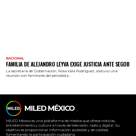
NACIONAL
FAMILIA DE ALEJANDRO LEYVA EXIGE JUSTICIA ANTE SEGOB
La secretaria de Gobernación, Rosa Icela Rodríguez, sostuvo una
reunión con familiares del periodista...
MILED MÉXICO
MILED México es una plataforma de medios que ofrece noticias,
entretenimiento y cultura a través de televisión, radio y digital. Su
objetivo es proporcionar información accesible y de calidad,
fomentando la participación ciudadana.