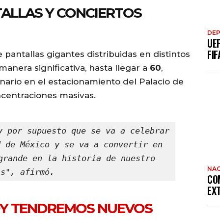
ALLAS Y CONCIERTOS
DE
UE
FIF
antallas gigantes distribuidas en distintos
anera significativa, hasta llegar a
60
,
nario en el estacionamiento del Palacio de
ncentraciones masivas.
y por supuesto que se va a celebrar 
 de México y se va a convertir en 
grande en la historia de nuestro 
NAC
ís", afirmó.
CO
EX
OY TENDREMOS NUEVOS