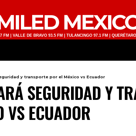
MILED MEXIC
LLE DE BRAVO 93.5 FM | TULANCINGO 97.1 FM | QUERÉTARO 103.1 FM 
DEPORTES
TECNOLOGÍA
ESPECT
guridad y transporte por el México vs Ecuador
ARÁ SEGURIDAD Y T
O VS ECUADOR