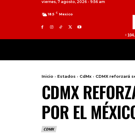
viernes, 7 agosto, 2026 - 9:56 am
C
18.5
Mexico
TOLUCA 98.9 FM | ATLACOMULCO 104.7 FM | VA
MILED
NACIONAL
INTERNACIONAL
Inicio
Estados
CdMx
CDMX reforzará se
CDMX REFORZ
POR EL MÉXIC
CDMX