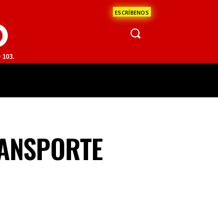
ESCRÍBENOS
O
| SAN JUAN DEL RÍO 93.1 FM | GUADALAJARA 1510 AM | LA PAZ 95.1 
ÁCULOS
CIENCIA
ESTADOS
OPINI
RANSPORTE