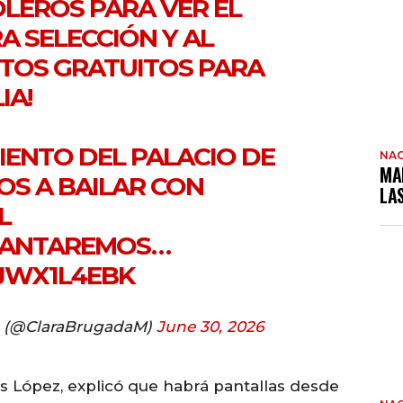
OLEROS
PARA VER EL
A SELECCIÓN Y AL
RTOS GRATUITOS PARA
IA!
IENTO DEL PALACIO DE
NAC
MA
S A BAILAR CON
LA
L
 CANTAREMOS…
HJWX1L4EBK
a (@ClaraBrugadaM)
June 30, 2026
is López, explicó que habrá pantallas desde