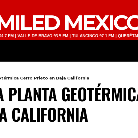
MILED MEXIC
VALLE DE BRAVO 93.5 FM | TULANCINGO 97.1 FM | QUERÉTARO 103.1 F
DEPORTES
TECNOLOGÍA
ESPECT
térmica Cerro Prieto en Baja California
A PLANTA GEOTÉRMI
A CALIFORNIA