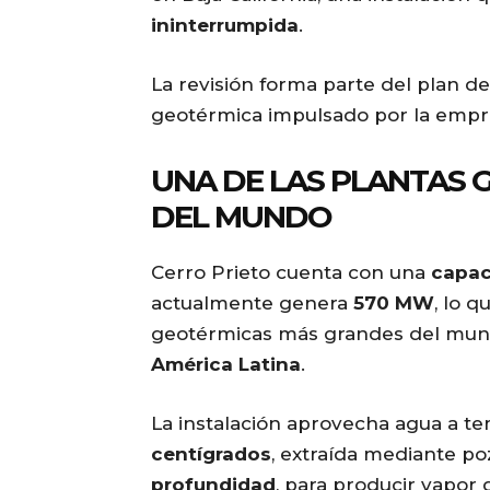
ininterrumpida
.
La revisión forma parte del plan d
geotérmica impulsado por la empre
UNA DE LAS PLANTAS
DEL MUNDO
Cerro Prieto cuenta con una
capac
actualmente genera
570 MW
, lo q
geotérmicas más grandes del mun
América Latina
.
La instalación aprovecha agua a t
centígrados
, extraída mediante p
profundidad
, para producir vapor 