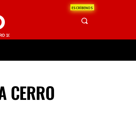
ESCRÍBENOS
O
M | SAN JUAN DEL RÍO 93.1 FM | GUADALAJARA 1510 AM | LA PAZ 95
ÁCULOS
CIENCIA
ESTADOS
OPINI
CA CERRO