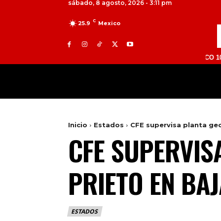
sábado, 8 agosto, 2026 - 3:11 pm
C
25.9
Mexico
TOLUCA 98.9 FM | ATLACOMULCO 104.7 FM | 
MILED
NACIONAL
INTERNACIONAL
Inicio
Estados
CFE supervisa planta geo
CFE SUPERVIS
PRIETO EN BAJ
ESTADOS