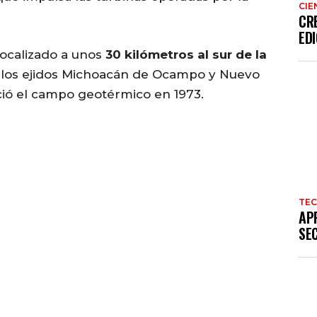
CIE
CR
EDI
localizado a unos
30 kilómetros al sur de la
e los ejidos Michoacán de Ocampo y Nuevo
ció el campo geotérmico en 1973.
TE
AP
SE