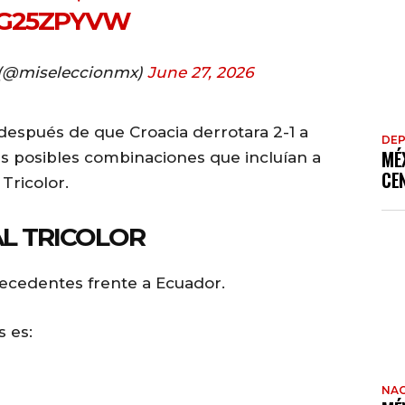
7G25ZPYVW
 (@miseleccionmx)
June 27, 2026
después de que Croacia derrotara 2-1 a
DE
MÉ
s posibles combinaciones que incluían a
CE
Tricolor.
AL TRICOLOR
tecedentes frente a Ecuador.
 es:
NAC