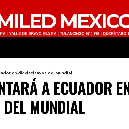
MILED MEXIC
LE DE BRAVO 93.5 FM | TULANCINGO 97.1 FM | QUERÉTARO 103.1 FM |
DEPORTES
TECNOLOGÍA
ESPECT
ador en dieciseisavos del Mundial
NTARÁ A ECUADOR E
S DEL MUNDIAL