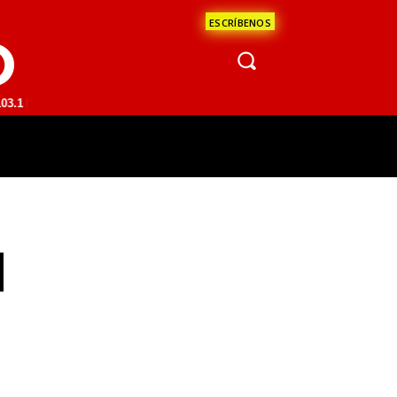
ESCRÍBENOS
O
 SAN JUAN DEL RÍO 93.1 FM | GUADALAJARA 1510 AM | LA PAZ 95.1 F
ÁCULOS
CIENCIA
ESTADOS
OPINI
N