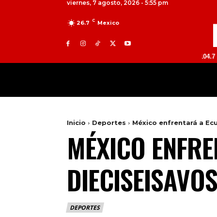
viernes, 7 agosto, 2026 - 5:55 pm
C
26.7
Mexico
TOLUCA 98.9 FM | ATLACOMULCO 104.7 FM | VAL
MILED
NACIONAL
INTERNACIONAL
Inicio
Deportes
México enfrentará a Ecu
MÉXICO ENFRE
DIECISEISAVO
DEPORTES