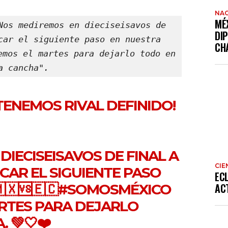
NAC
MÉ
Nos mediremos en dieciseisavos de 
DI
car el siguiente paso en nuestra 
CH
emos el martes para dejarlo todo en 
a cancha".
TENEMOS RIVAL DEFINIDO!
IECISEISAVOS DE FINAL A
CIE
AR EL SIGUIENTE PASO
EC
🇽🆚🇪🇨
#SOMOSMÉXICO
AC
RTES PARA DEJARLO
 💚🤍❤️