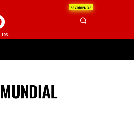
ESCRÍBENOS
O
| SAN JUAN DEL RÍO 93.1 FM | GUADALAJARA 1510 AM | LA PAZ 95.1 
ÁCULOS
CIENCIA
ESTADOS
OPINI
 MUNDIAL