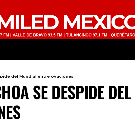
MILED MEXIC
LLE DE BRAVO 93.5 FM | TULANCINGO 97.1 FM | QUERÉTARO 103.1 FM 
DEPORTES
TECNOLOGÍA
ESPECT
pide del Mundial entre ovaciones
HOA SE DESPIDE DEL
NES