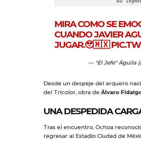
su leye
MIRA COMO SE EMO
CUANDO JAVIER AGUI
JUGAR.🥹🇲🇽
PIC.T
— "El Jefe" Águila 
Desde un despeje del arquero nació
del Tricolor, obra de
Álvaro Fidalg
UNA DESPEDIDA CARG
Tras el encuentro, Ochoa reconoci
regresar al Estadio Ciudad de Méx