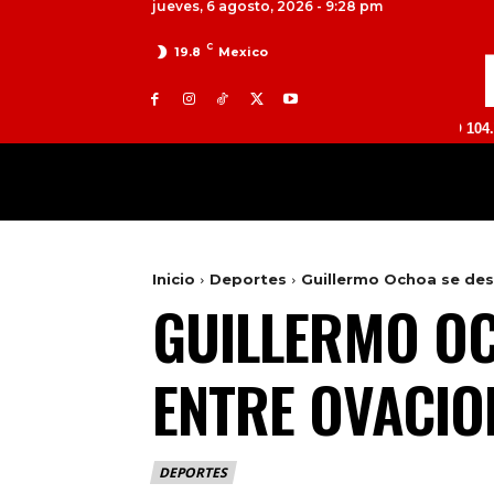
jueves, 6 agosto, 2026 - 9:28 pm
C
19.8
Mexico
TOLUCA 98.9 FM | ATLACOMULCO 104.7 FM | VA
MILED
NACIONAL
INTERNACIONAL
Inicio
Deportes
Guillermo Ochoa se des
GUILLERMO OC
ENTRE OVACIO
DEPORTES