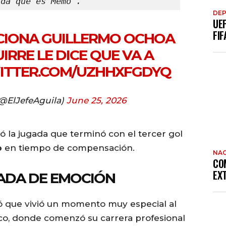
nda que es Memo”.
DE
UE
FIF
CIONA GUILLERMO OCHOA
RRE LE DICE QUE VA A
WITTER.COM/UZHHXFGDYQ
(@ElJefeAguila)
June 25, 2026
 la jugada que terminó con el tercer gol
o
en tiempo de compensación.
NAC
CO
EX
ADA DE EMOCIÓN
ó que vivió un momento muy especial al
ico, donde comenzó su carrera profesional