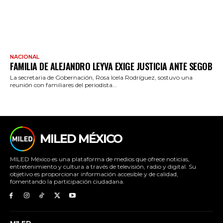
NACIONAL
FAMILIA DE ALEJANDRO LEYVA EXIGE JUSTICIA ANTE SEGOB
La secretaria de Gobernación, Rosa Icela Rodríguez, sostuvo una
reunión con familiares del periodista...
MILED MÉXICO
MILED México es una plataforma de medios que ofrece noticias,
entretenimiento y cultura a través de televisión, radio y digital. Su
objetivo es proporcionar información accesible y de calidad,
fomentando la participación ciudadana.
MILED