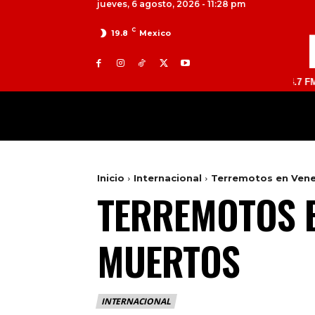
jueves, 6 agosto, 2026 - 11:28 pm
C
19.8
Mexico
TOLUCA 98.9 FM | ATLACOMULCO 104.7 FM | VALLE
MILED
NACIONAL
INTERNACIONAL
Inicio
Internacional
Terremotos en Vene
TERREMOTOS E
MUERTOS
INTERNACIONAL