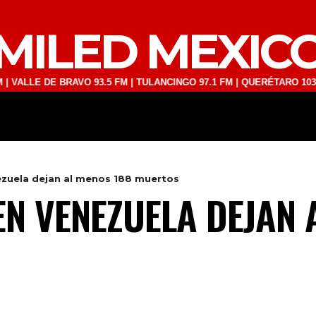
MILED MEXIC
 DE BRAVO 93.5 FM | TULANCINGO 97.1 FM | QUERÉTARO 103.1 FM | S
DEPORTES
TECNOLOGÍA
ESPECT
zuela dejan al menos 188 muertos
N VENEZUELA DEJAN 