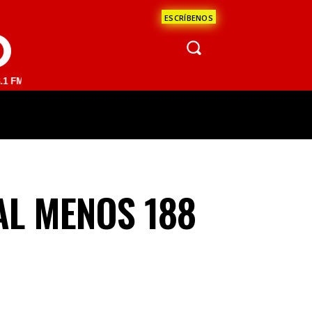
ESCRÍBENOS
O
AN JUAN DEL RÍO 93.1 FM | GUADALAJARA 1510 AM | LA PAZ 95.1 FM 
ÁCULOS
CIENCIA
ESTADOS
OPINI
AL MENOS 188