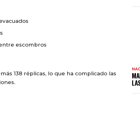
 evacuados
s
 entre escombros
NAC
más 138 réplicas, lo que ha complicado las
MA
LA
iones.