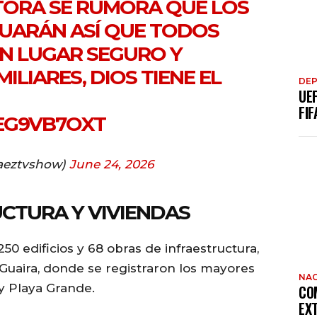
TORA SE RUMORA QUE LOS
UARÁN ASÍ QUE TODOS
N LUGAR SEGURO Y
ILIARES, DIOS TIENE EL
DE
UE
FIF
AEG9VB7OXT
aeztvshow)
June 24, 2026
CTURA Y VIVIENDAS
50 edificios y 68 obras de infraestructura,
Guaira, donde se registraron los mayores
NAC
y Playa Grande.
CO
EX