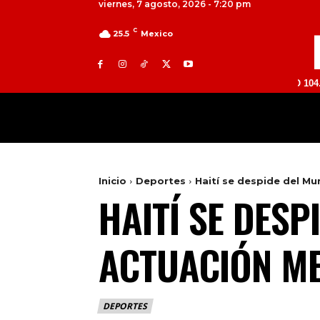
viernes, 7 agosto, 2026 - 7:20 pm
C
25.5
Mexico
TOLUCA 98.9 FM | ATLACOMULCO 104.7 FM | V
MILED
NACIONAL
INTERNACIONAL
Inicio
Deportes
Haití se despide del M
HAITÍ SE DESP
ACTUACIÓN M
DEPORTES