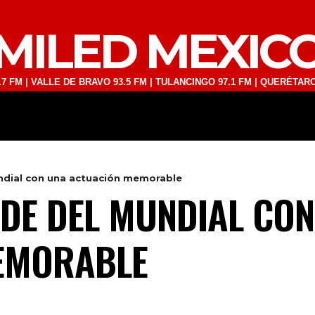
MILED MEXIC
ALLE DE BRAVO 93.5 FM | TULANCINGO 97.1 FM | QUERÉTARO 103.1 FM
DEPORTES
TECNOLOGÍA
ESPECT
undial con una actuación memorable
IDE DEL MUNDIAL CO
EMORABLE