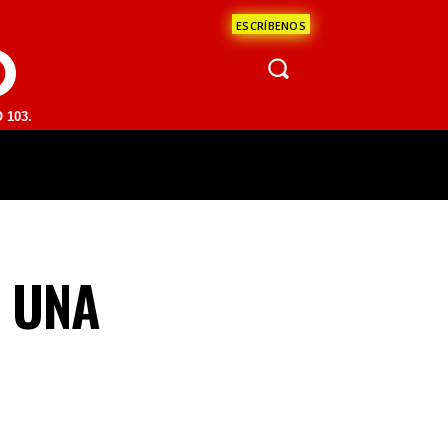
ESCRÍBENOS
O
 | SAN JUAN DEL RÍO 93.1 FM | GUADALAJARA 1510 AM | LA PAZ 95.1
ÁCULOS
CIENCIA
ESTADOS
OPINI
N UNA