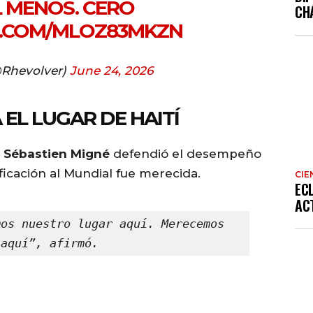
L MENOS. CERO
CH
R.COM/MLOZ83MKZN
@Rhevolver)
June 24, 2026
 EL LUGAR DE HAITÍ
r
Sébastien Migné
defendió el desempeño
ficación al Mundial fue merecida.
CIE
EC
AC
os nuestro lugar aquí. Merecemos 
 aquí”, afirmó.