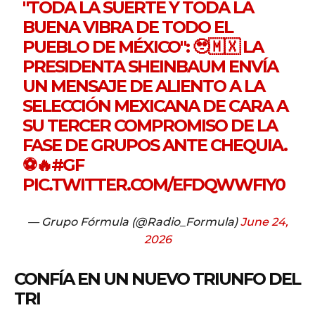
"TODA LA SUERTE Y TODA LA
BUENA VIBRA DE TODO EL
PUEBLO DE MÉXICO": 🥹🇲🇽 LA
PRESIDENTA SHEINBAUM ENVÍA
UN MENSAJE DE ALIENTO A LA
SELECCIÓN MEXICANA DE CARA A
SU TERCER COMPROMISO DE LA
FASE DE GRUPOS ANTE CHEQUIA.
⚽🔥
#GF
PIC.TWITTER.COM/EFDQWWFIY0
— Grupo Fórmula (@Radio_Formula)
June 24,
2026
CONFÍA EN UN NUEVO TRIUNFO DEL
TRI