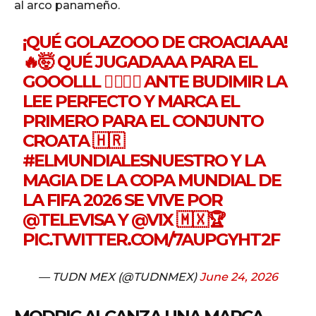
al arco panameño.
¡QUÉ GOLAZOOO DE CROACIAAA!
🔥🤯 QUÉ JUGADAAA PARA EL
GOOOLLL 😮‍💨😮‍💨 ANTE BUDIMIR LA
LEE PERFECTO Y MARCA EL
PRIMERO PARA EL CONJUNTO
CROATA 🇭🇷
#ELMUNDIALESNUESTRO
Y LA
MAGIA DE LA COPA MUNDIAL DE
LA FIFA 2026 SE VIVE POR
@TELEVISA
Y
@VIX
🇲🇽🏆
PIC.TWITTER.COM/7AUPGYHT2F
— TUDN MEX (@TUDNMEX)
June 24, 2026