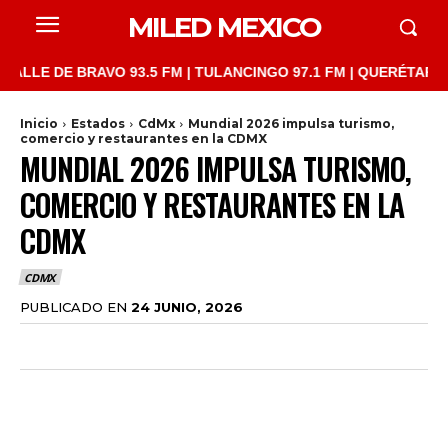
MILED MEXICO
 DE BRAVO 93.5 FM | TULANCINGO 97.1 FM | QUERÉTARO 103.1 F
Inicio
Estados
CdMx
Mundial 2026 impulsa turismo,
comercio y restaurantes en la CDMX
MUNDIAL 2026 IMPULSA TURISMO,
COMERCIO Y RESTAURANTES EN LA
CDMX
CDMX
PUBLICADO EN
24 JUNIO, 2026