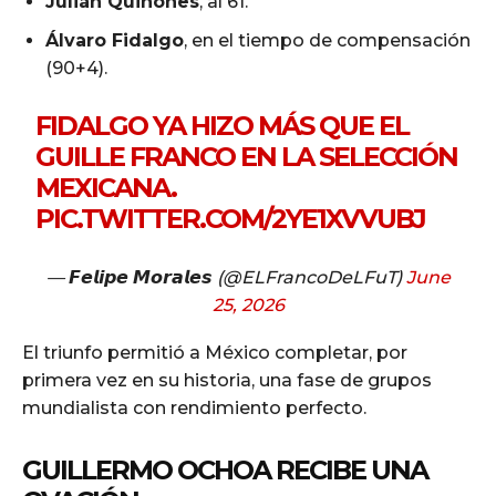
Julián Quiñones
, al 61.
Álvaro Fidalgo
, en el tiempo de compensación
(90+4).
FIDALGO YA HIZO MÁS QUE EL
GUILLE FRANCO EN LA SELECCIÓN
MEXICANA.
PIC.TWITTER.COM/2YE1XVVUBJ
— 𝙁𝙚𝙡𝙞𝙥𝙚 𝙈𝙤𝙧𝙖𝙡𝙚𝙨 (@ELFrancoDeLFuT)
June
25, 2026
El triunfo permitió a México completar, por
primera vez en su historia, una fase de grupos
mundialista con rendimiento perfecto.
GUILLERMO OCHOA RECIBE UNA