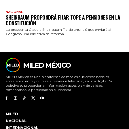
NACIONAL
SHEINBAUM PROPONDRÁ FIJAR TOPE A PENSIONES EN LA
CONSTITUCIÓN
La presidenta Claudia Sheinbaum Pardo anunció que enviará al
Congreso una iniciativa de reforma...
MILED MÉXICO
MILED México es una plataforma de medios que ofrece noticias,
entretenimiento y cultura a través de televisión, radio y digital. Su
objetivo es proporcionar información accesible y de calidad,
fomentando la participación ciudadana.
MILED
NACIONAL
INTERNACIONAL