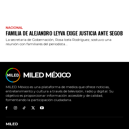
NACIONAL
FAMILIA DE ALEJANDRO LEYVA EXIGE JUSTICIA ANTE SEGOB
La secretaria de Gobernación, Rosa Icela Rodríguez, sostuvo una
reunión con familiares del periodista...
MILED MÉXICO
MILED México es una plataforma de medios que ofrece noticias,
entretenimiento y cultura a través de televisión, radio y digital. Su
objetivo es proporcionar información accesible y de calidad,
fomentando la participación ciudadana.
MILED