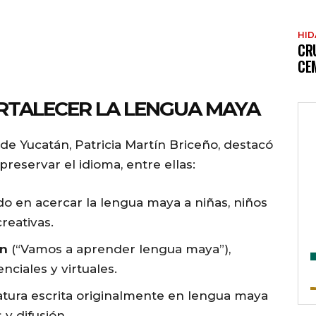
HI
CR
CE
RTALECER LA LENGUA MAYA
 de Yucatán, Patricia Martín Briceño, destacó
reservar el idioma, entre ellas:
do en acercar la lengua maya a niñas, niños
reativas.
an
(“Vamos a aprender lengua maya”),
ciales y virtuales.
ratura escrita originalmente en lengua maya
y difusión.