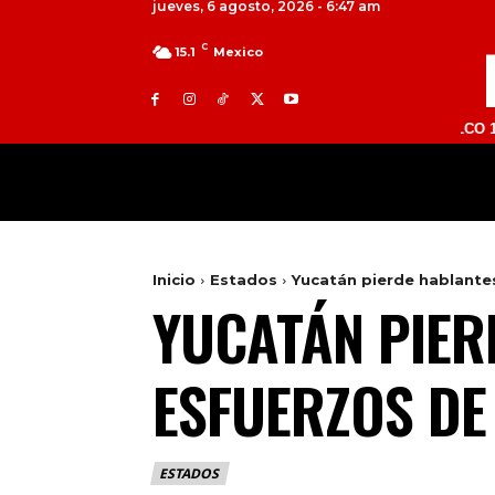
jueves, 6 agosto, 2026 - 6:47 am
C
15.1
Mexico
TOLUCA 98.9 FM | ATLACOMULCO 104.7 FM |
MILED
NACIONAL
INTERNACIONAL
Inicio
Estados
Yucatán pierde hablante
YUCATÁN PIER
ESFUERZOS DE
ESTADOS