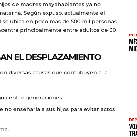
z hijos de madres mayahablantes ya no
materna. Según expuso, actualmente el
 se ubica en poco más de 500 mil personas
oncentra principalmente entre adultos de 30
INT
MÉ
MI
SAN EL DESPLAZAMIENTO
ron diversas causas que contribuyen a la
ngua entre generaciones.
e no enseñarla a sus hijos para evitar actos
DE
VO
oma.
TRA