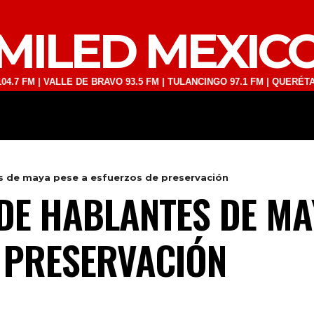
MILED MEXIC
 VALLE DE BRAVO 93.5 FM | TULANCINGO 97.1 FM | QUERÉTARO 103.1 
DEPORTES
TECNOLOGÍA
ESPECT
s de maya pese a esfuerzos de preservación
DE HABLANTES DE MA
 PRESERVACIÓN