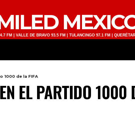
MILED MEXIC
VALLE DE BRAVO 93.5 FM | TULANCINGO 97.1 FM | QUERÉTARO 103.1 F
DEPORTES
TECNOLOGÍA
ESPECT
do 1000 de la FIFA
EN EL PARTIDO 1000 D