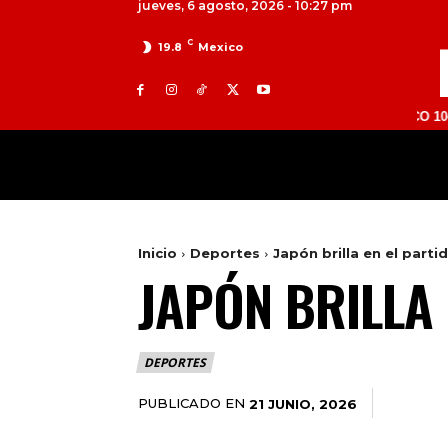
jueves, 6 agosto, 2026 - 10:27 pm
C
19.8
Mexico
TOLUCA 98.9 FM | ATLACOMULCO 104.7 FM | 
MILED
NACIONAL
INTERNACIONAL
Inicio
Deportes
Japón brilla en el parti
JAPÓN BRILLA 
DEPORTES
PUBLICADO EN
21 JUNIO, 2026