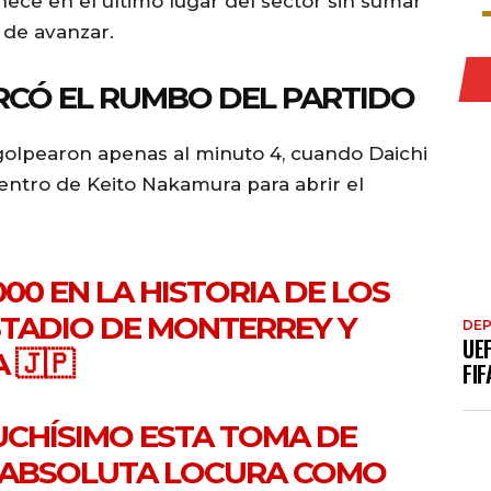
ece en el último lugar del sector sin sumar
 de avanzar.
CÓ EL RUMBO DEL PARTIDO
golpearon apenas al minuto 4, cuando Daichi
entro de Keito Nakamura para abrir el
00 EN LA HISTORIA DE LOS
STADIO DE MONTERREY Y
DE
UE
 🇯🇵
FIF
UCHÍSIMO ESTA TOMA DE
A ABSOLUTA LOCURA COMO