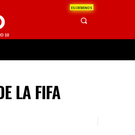
ESCRÍBENOS
O
M | SAN JUAN DEL RÍO 93.1 FM | GUADALAJARA 1510 AM | LA PAZ 95.
ÁCULOS
CIENCIA
ESTADOS
OPINI
E LA FIFA