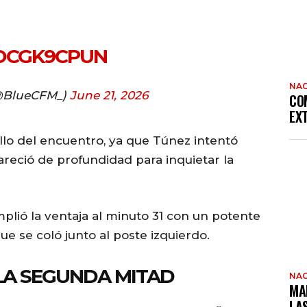
EOCGK9CPUN
NAC
. (@BlueCFM_)
June 21, 2026
CO
EX
llo del encuentro, ya que Túnez intentó
areció de profundidad para inquietar la
lió la ventaja al minuto 31 con un potente
ue se coló junto al poste izquierdo.
LA SEGUNDA MITAD
NAC
MA
LA