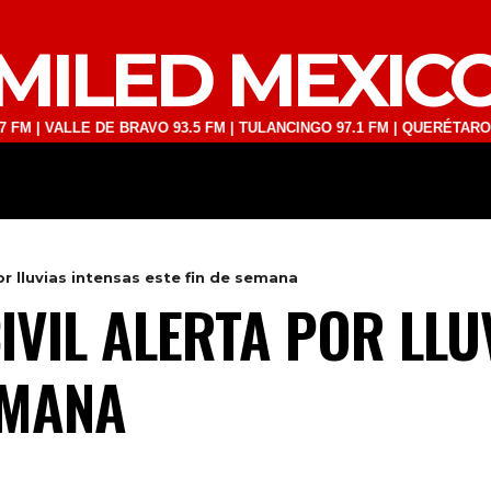
MILED MEXIC
LLE DE BRAVO 93.5 FM | TULANCINGO 97.1 FM | QUERÉTARO 103.1 FM 
DEPORTES
TECNOLOGÍA
ESPECT
or lluvias intensas este fin de semana
IVIL ALERTA POR LLU
EMANA