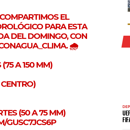
 COMPARTIMOS EL
ROLÓGICO PARA ESTA
A DEL DOMINGO, CON
CONAGUA_CLIMA
. 🌧️
 (75 A 150 MM)
Y CENTRO)
DE
TES (50 A 75 MM)
UE
FIF
OM/GUSC7JCS6P