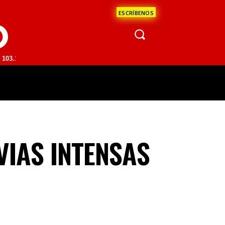
ESCRÍBENOS
O
| SAN JUAN DEL RÍO 93.1 FM | GUADALAJARA 1510 AM | LA PAZ 95.1 
ÁCULOS
CIENCIA
ESTADOS
OPINI
VIAS INTENSAS