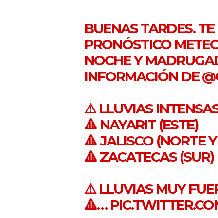
BUENAS TARDES. TE
PRONÓSTICO METEO
NOCHE Y MADRUGAD
INFORMACIÓN DE
@
⚠️ LLUVIAS INTENSAS
🔺 NAYARIT (ESTE)
🔺 JALISCO (NORTE 
🔺 ZACATECAS (SUR)
⚠️ LLUVIAS MUY FUER
🔺…
PIC.TWITTER.C