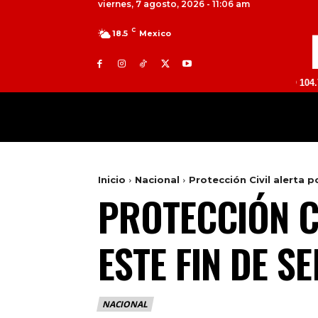
viernes, 7 agosto, 2026 - 11:06 am
C
18.5
Mexico
TOLUCA 98.9 FM | ATLACOMULCO 104.7 FM | VA
MILED
NACIONAL
INTERNACIONAL
Inicio
Nacional
Protección Civil alerta p
PROTECCIÓN C
ESTE FIN DE S
NACIONAL