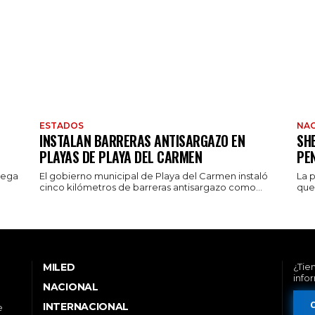
ESTADOS
NAC
INSTALAN BARRERAS ANTISARGAZO EN
SH
PLAYAS DE PLAYA DEL CARMEN
PE
rega
El gobierno municipal de Playa del Carmen instaló
La 
cinco kilómetros de barreras antisargazo como...
que 
MILED
¿Tie
info
NACIONAL
INTERNACIONAL
e