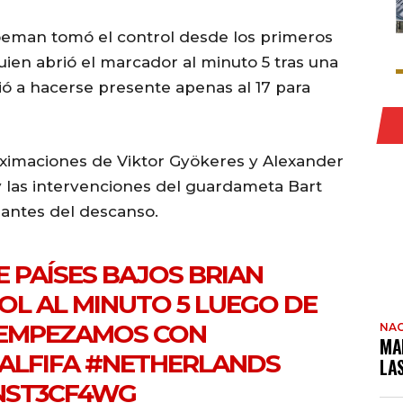
Koeman tomó el control desde los primeros
uien abrió el marcador al minuto 5 tras una
ió a hacerse presente apenas al 17 para
ximaciones de Viktor Gyökeres y Alexander
y las intervenciones del guardameta Bart
antes del descanso.
E PAÍSES BAJOS BRIAN
OL AL MINUTO 5 LUEGO DE
 EMPEZAMOS CON
NAC
MA
ALFIFA
#NETHERLANDS
LA
4NST3CF4WG