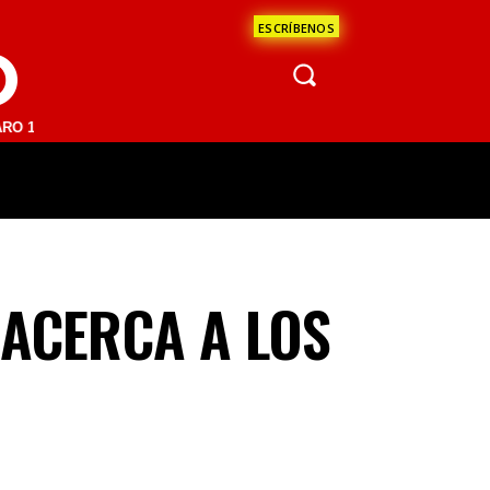
ESCRÍBENOS
O
 FM | SAN JUAN DEL RÍO 93.1 FM | GUADALAJARA 1510 AM | LA PAZ 9
ÁCULOS
CIENCIA
ESTADOS
OPINI
 ACERCA A LOS