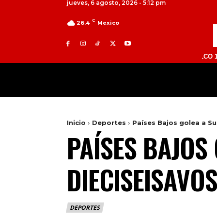
jueves, 6 agosto, 2026 - 5:12 pm
C
26.4
Mexico
TOLUCA 98.9 FM | ATLACOMULCO 104.7 FM 
MILED
NACIONAL
INTERNACIONAL
Inicio
Deportes
Países Bajos golea a Su
PAÍSES BAJOS 
DIECISEISAVO
DEPORTES