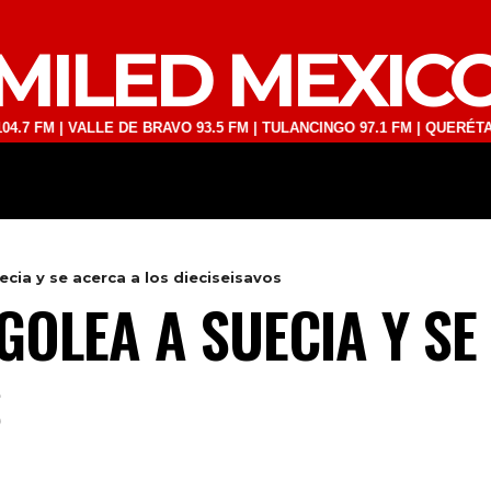
MILED MEXIC
| VALLE DE BRAVO 93.5 FM | TULANCINGO 97.1 FM | QUERÉTARO 103.1
DEPORTES
TECNOLOGÍA
ESPECT
ecia y se acerca a los dieciseisavos
GOLEA A SUECIA Y SE
S