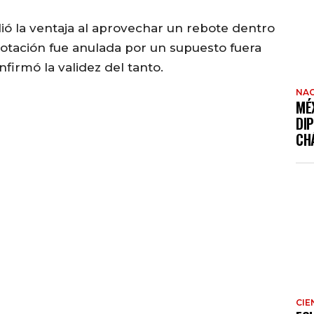
ó la ventaja al aprovechar un rebote dentro
notación fue anulada por un supuesto fuera
nfirmó la validez del tanto.
NAC
MÉ
DI
CH
CIE