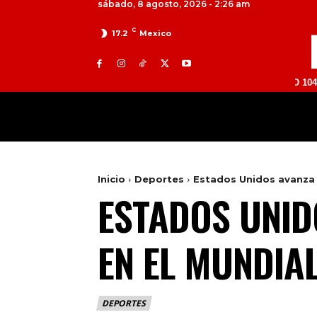
sábado, 8 agosto, 2026 - 2:26 am
C
17.2
Mexico
TOLUCA 98.9 FM | ATLACOMULCO 104.7 FM | V
MILED
NACIONAL
INTERNACIONAL
Inicio
Deportes
Estados Unidos avanza y
ESTADOS UNID
EN EL MUNDIA
DEPORTES