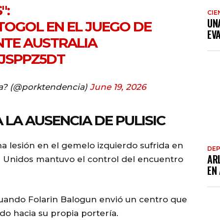
":
CIE
UN
OGOL EN EL JUEGO DE
EV
NTE AUSTRALIA
BJSPPZ5DT
a? (@porktendencia)
June 19, 2026
 LA AUSENCIA DE PULISIC
una lesión en el gemelo izquierdo sufrida en
DE
AR
s Unidos mantuvo el control del encuentro
EN
cuando Folarin Balogun envió un centro que
 hacia su propia portería.