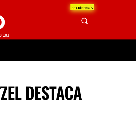
ESCRÍBENOS
O
 | SAN JUAN DEL RÍO 93.1 FM | GUADALAJARA 1510 AM | LA PAZ 95.1
ÁCULOS
CIENCIA
ESTADOS
OPINI
TZEL DESTACA