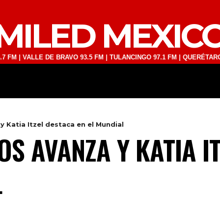
MILED MEXIC
ALLE DE BRAVO 93.5 FM | TULANCINGO 97.1 FM | QUERÉTARO 103.1 FM
DEPORTES
TECNOLOGÍA
ESPECT
 Katia Itzel destaca en el Mundial
OS AVANZA Y KATIA I
L