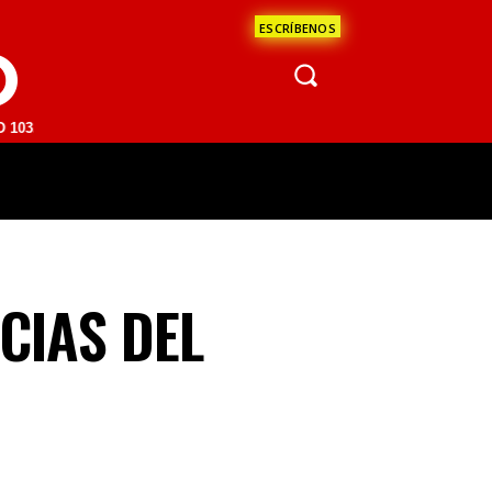
ESCRÍBENOS
O
M | SAN JUAN DEL RÍO 93.1 FM | GUADALAJARA 1510 AM | LA PAZ 95
ÁCULOS
CIENCIA
ESTADOS
OPINI
CIAS DEL