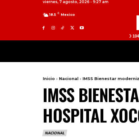
viernes, 7 agosto, 2026 - 9:27 am
C
18.5
Mexico
TOLUCA 98.9 FM | ATLACOMULCO 104.7 FM | 
MILED
NACIONAL
INTERNACIONAL
Inicio
Nacional
IMSS Bienestar moderniz
IMSS BIENEST
HOSPITAL XOC
NACIONAL