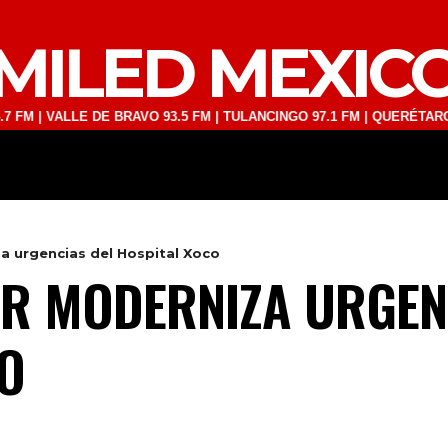
MILED MEXIC
VALLE DE BRAVO 93.5 FM | TULANCINGO 97.1 FM | QUERÉTARO 103.1 F
DEPORTES
TECNOLOGÍA
ESPECT
a urgencias del Hospital Xoco
AR MODERNIZA URGEN
O