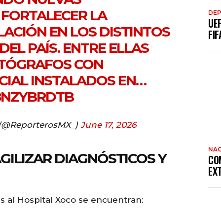
 FORTALECER LA
DE
UE
LACIÓN EN LOS DISTINTOS
FIF
EL PAÍS. ENTRE ELLAS
STÓGRAFOS CON
ICIAL INSTALADOS EN…
58NZYBRDTB
 (@ReporterosMX_)
June 17, 2026
NAC
GILIZAR DIAGNÓSTICOS Y
CO
EX
s al Hospital Xoco se encuentran: