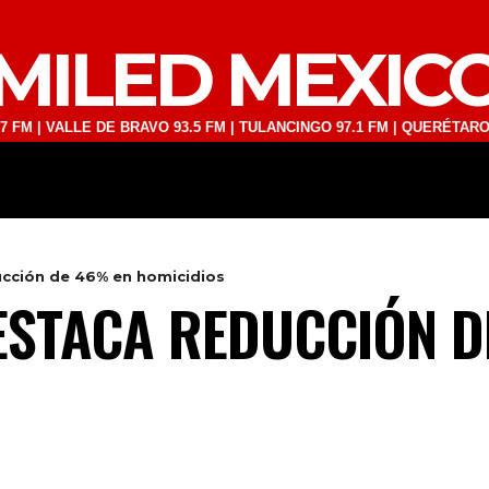
MILED MEXIC
LLE DE BRAVO 93.5 FM | TULANCINGO 97.1 FM | QUERÉTARO 103.1 FM 
DEPORTES
TECNOLOGÍA
ESPECT
cción de 46% en homicidios
ESTACA REDUCCIÓN D