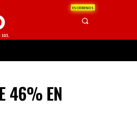
ESCRÍBENOS
O
| SAN JUAN DEL RÍO 93.1 FM | GUADALAJARA 1510 AM | LA PAZ 95.1
ÁCULOS
CIENCIA
ESTADOS
OPINI
E 46% EN