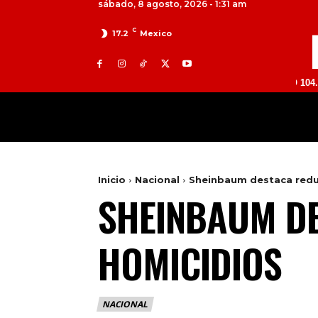
sábado, 8 agosto, 2026 - 1:31 am
C
17.2
Mexico
TOLUCA 98.9 FM | ATLACOMULCO 104.7 FM | VA
MILED
NACIONAL
INTERNACIONAL
Inicio
Nacional
Sheinbaum destaca redu
SHEINBAUM D
HOMICIDIOS
NACIONAL