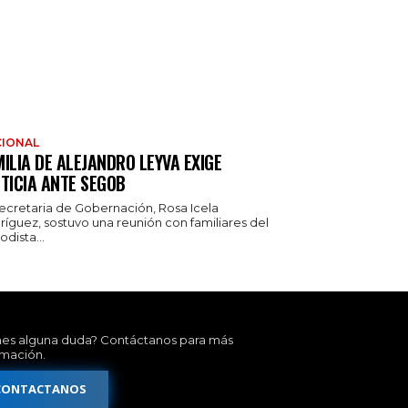
IONAL
ILIA DE ALEJANDRO LEYVA EXIGE
TICIA ANTE SEGOB
secretaria de Gobernación, Rosa Icela
ríguez, sostuvo una reunión con familiares del
odista...
nes alguna duda? Contáctanos para más
rmación.
CONTACTANOS