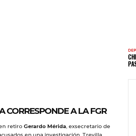
DE
CH
PA
A CORRESPONDE A LA FGR
 en retiro
Gerardo Mérida
, exsecretario de
cusados en una investigación, Trevilla