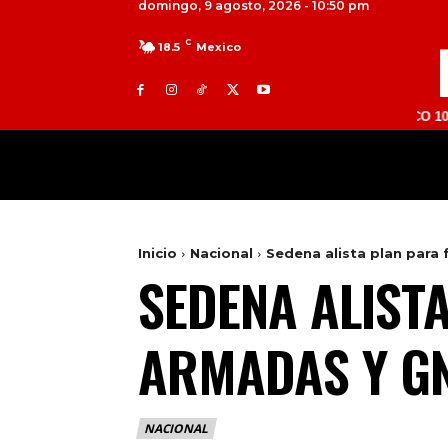
domingo, 9 agosto, 2026 - 10:50 pm
C
18.5
Mexico
TOLUCA 98.9 FM | ATLACOMULCO 104.7 FM |
MILED
NACIONAL
INTERNACIONAL
Inicio
Nacional
Sedena alista plan para
SEDENA ALIST
ARMADAS Y G
NACIONAL