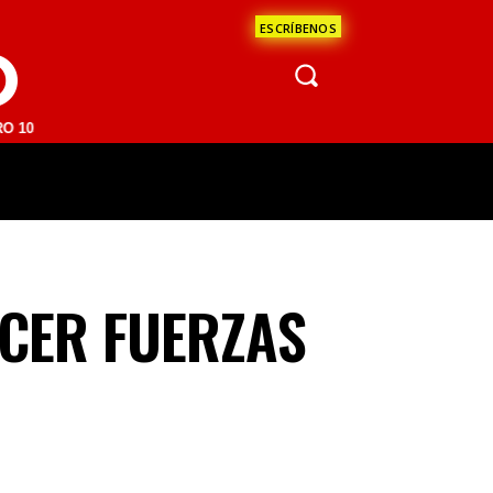
ESCRÍBENOS
O
FM | SAN JUAN DEL RÍO 93.1 FM | GUADALAJARA 1510 AM | LA PAZ 95
ÁCULOS
CIENCIA
ESTADOS
OPINI
ECER FUERZAS