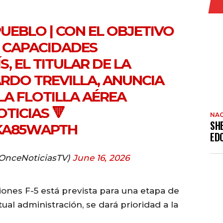
UEBLO
| CON EL OBJETIVO
S CAPACIDADES
S, EL TITULAR DE LA
CARDO TREVILLA, ANUNCIA
LA FLOTILLA AÉREA
TICIAS
🔻
NAC
SH
SKA85WAPTH
ED
OnceNoticiasTV)
June 16, 2026
viones F-5 está prevista para una etapa de
ual administración, se dará prioridad a la