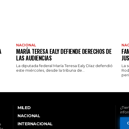
NACIONAL
NAC
A
MARÍA TERESA EALY DEFIENDE DERECHOS DE
FAM
LAS AUDIENCIAS
JUS
La diputada federal María Teresa Ealy Díaz defendió
La 
este miércoles, desde la tribuna de...
Rod
peri
MILED
¿Tie
info
NACIONAL
INTERNACIONAL
e
és