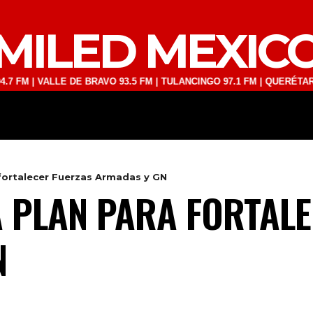
MILED MEXIC
 VALLE DE BRAVO 93.5 FM | TULANCINGO 97.1 FM | QUERÉTARO 103.1 
DEPORTES
TECNOLOGÍA
ESPECT
 fortalecer Fuerzas Armadas y GN
A PLAN PARA FORTAL
N