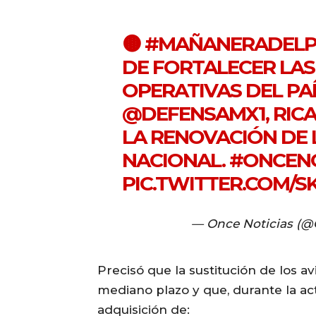
🟤
#MAÑANERADELP
DE FORTALECER LA
OPERATIVAS DEL PAÍ
@DEFENSAMX1
, RI
LA RENOVACIÓN DE 
NACIONAL.
#ONCENO
PIC.TWITTER.COM/
— Once Noticias (@
Precisó que la sustitución de los a
mediano plazo y que, durante la act
adquisición de: