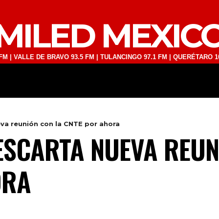
MILED MEXIC
E DE BRAVO 93.5 FM | TULANCINGO 97.1 FM | QUERÉTARO 103.1 FM | 
DEPORTES
TECNOLOGÍA
ESPECT
a reunión con la CNTE por ahora
SCARTA NUEVA REUN
ORA