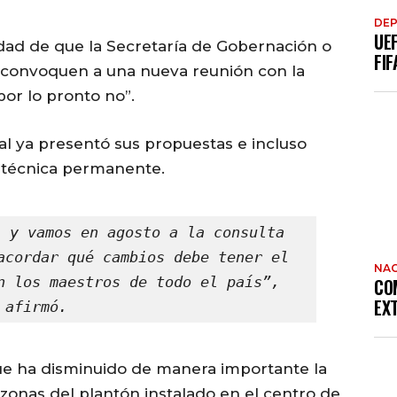
DE
UE
lidad de que la Secretaría de Gobernación o
FIF
a convoquen a una nueva reunión con la
or lo pronto no”.
ral ya presentó sus propuestas e incluso
a técnica permanente.
 y vamos en agosto a la consulta 
acordar qué cambios debe tener el 
NAC
n los maestros de todo el país”, 
CO
EX
afirmó.
e ha disminuido de manera importante la
zonas del plantón instalado en el centro de