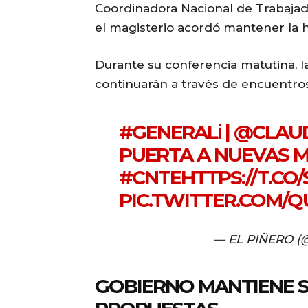
Coordinadora Nacional de Trabajad
el magisterio acordó mantener la 
Durante su conferencia matutina, l
continuarán a través de encuentros 
#GENERALℹ️
|
@CLAUD
PUERTA A NUEVAS M
#CNTE
HTTPS://T.CO
PIC.TWITTER.COM
— EL PIÑERO (
GOBIERNO MANTIENE S