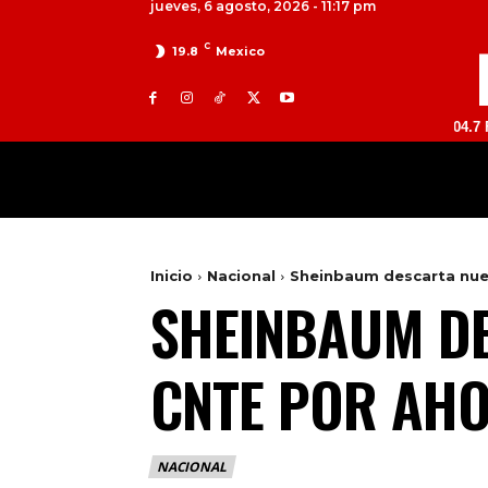
jueves, 6 agosto, 2026 - 11:17 pm
C
19.8
Mexico
TOLUCA 98.9 FM | ATLACOMULCO 104.7 FM | VALL
MILED
NACIONAL
INTERNACIONAL
Inicio
Nacional
Sheinbaum descarta nuev
SHEINBAUM DE
CNTE POR AH
NACIONAL