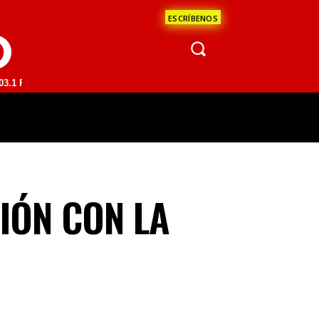
ESCRÍBENOS
O
SAN JUAN DEL RÍO 93.1 FM | GUADALAJARA 1510 AM | LA PAZ 95.1 FM
ÁCULOS
CIENCIA
ESTADOS
OPINI
IÓN CON LA