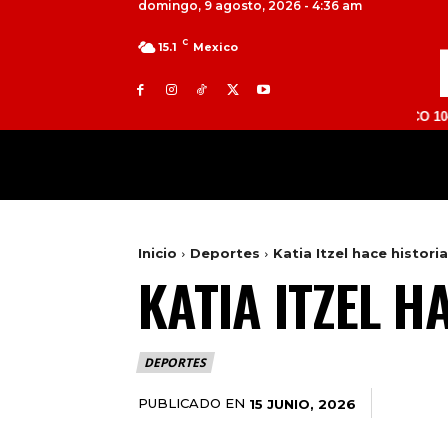
domingo, 9 agosto, 2026 - 4:36 am
C
15.1
Mexico
TOLUCA 98.9 FM | ATLACOMULCO 104.7 FM | 
MILED
NACIONAL
INTERNACIONAL
Inicio
Deportes
Katia Itzel hace histori
KATIA ITZEL H
DEPORTES
PUBLICADO EN
15 JUNIO, 2026