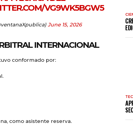
WITTER.COM/VG9WK5BGW5
CIE
CR
@ventanaXpublica)
June 15, 2026
EDI
RBITRAL INTERNACIONAL
stuvo conformado por:
l.
TE
AP
SE
a, como asistente reserva.