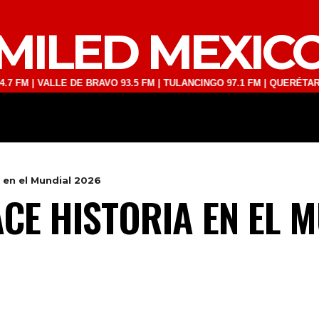
MILED MEXIC
VALLE DE BRAVO 93.5 FM | TULANCINGO 97.1 FM | QUERÉTARO 103.1 F
DEPORTES
TECNOLOGÍA
ESPECT
a en el Mundial 2026
ACE HISTORIA EN EL 