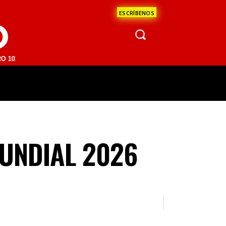
ESCRÍBENOS
O
M | SAN JUAN DEL RÍO 93.1 FM | GUADALAJARA 1510 AM | LA PAZ 95.
ÁCULOS
CIENCIA
ESTADOS
OPINI
MUNDIAL 2026