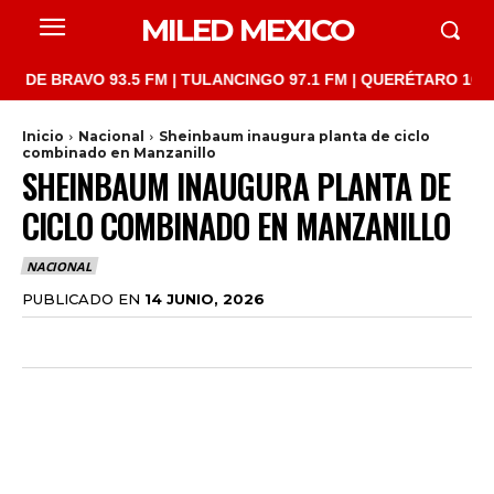
MILED MEXICO
RAVO 93.5 FM | TULANCINGO 97.1 FM | QUERÉTARO 103.1 FM | S
Inicio
Nacional
Sheinbaum inaugura planta de ciclo
combinado en Manzanillo
SHEINBAUM INAUGURA PLANTA DE
CICLO COMBINADO EN MANZANILLO
NACIONAL
PUBLICADO EN
14 JUNIO, 2026