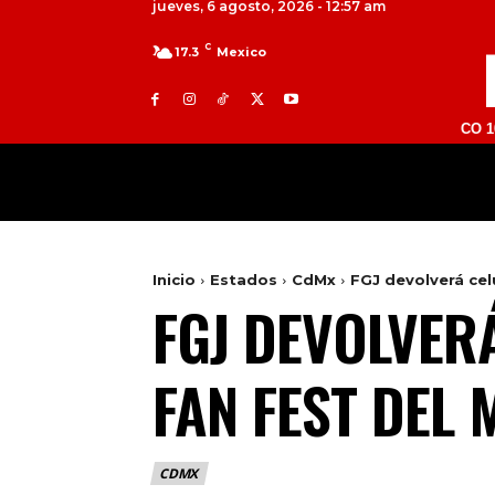
jueves, 6 agosto, 2026 - 12:57 am
C
17.3
Mexico
TOLUCA 98.9 FM | ATLACOMULCO 104.7 FM
MILED
NACIONAL
INTERNACIONAL
Inicio
Estados
CdMx
FGJ devolverá cel
FGJ DEVOLVER
FAN FEST DEL
CDMX