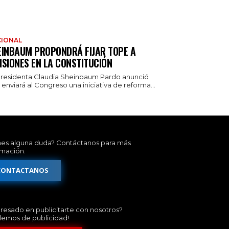
IONAL
EINBAUM PROPONDRÁ FIJAR TOPE A
NSIONES EN LA CONSTITUCIÓN
presidenta Claudia Sheinbaum Pardo anunció
enviará al Congreso una iniciativa de reforma...
nes alguna duda? Contáctanos para más
rmación.
CONTACTANOS
eresado en publicitarte con nosotros?
lemos de publicidad!