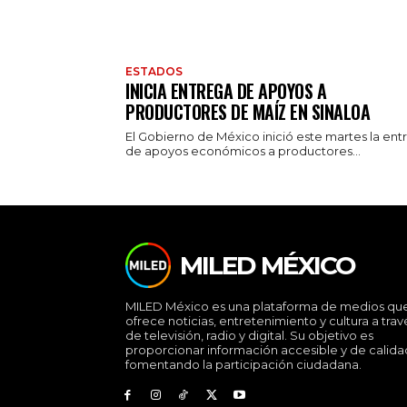
ESTADOS
INICIA ENTREGA DE APOYOS A
PRODUCTORES DE MAÍZ EN SINALOA
El Gobierno de México inició este martes la ent
de apoyos económicos a productores...
MILED MÉXICO
MILED México es una plataforma de medios qu
ofrece noticias, entretenimiento y cultura a trav
de televisión, radio y digital. Su objetivo es
proporcionar información accesible y de calida
fomentando la participación ciudadana.