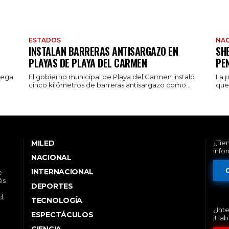
ESTADOS
NAC
INSTALAN BARRERAS ANTISARGAZO EN
SH
PLAYAS DE PLAYA DEL CARMEN
PE
rega
El gobierno municipal de Playa del Carmen instaló
La 
cinco kilómetros de barreras antisargazo como...
que 
MILED
¿Tie
info
NACIONAL
INTERNACIONAL
e
és
DEPORTES
d,
TECNOLOGÍA
¿Int
ESPECTÁCULOS
¡Hab