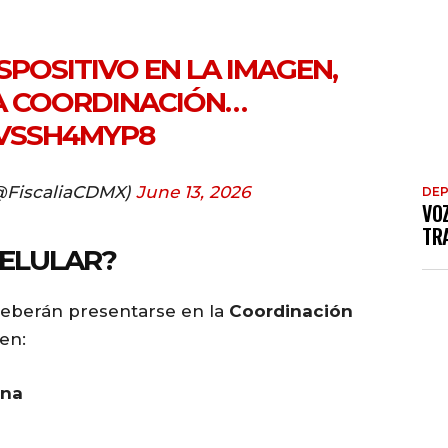
ISPOSITIVO EN LA IMAGEN,
LA COORDINACIÓN…
HVSSH4MYP8
@FiscaliaCDMX)
June 13, 2026
DE
VO
TRA
CELULAR?
 deberán presentarse en la
Coordinación
 en:
ina