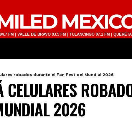
MILED MEXIC
 | VALLE DE BRAVO 93.5 FM | TULANCINGO 97.1 FM | QUERÉTARO 103.
DEPORTES
TECNOLOGÍA
ESPECT
ulares robados durante el Fan Fest del Mundial 2026
Á CELULARES ROBADO
 MUNDIAL 2026