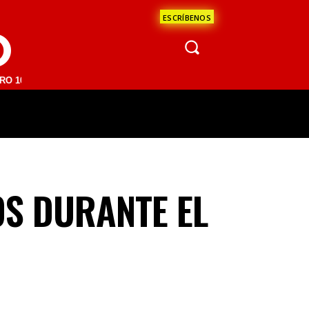
ESCRÍBENOS
O
1 FM | SAN JUAN DEL RÍO 93.1 FM | GUADALAJARA 1510 AM | LA PAZ
ÁCULOS
CIENCIA
ESTADOS
OPINI
S DURANTE EL