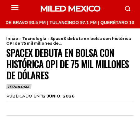
MILED MEXICO
BRAVO 93.5 FM | TULANCINGO 97.1 FM | QUERÉTARO 103.1 FM | 
Inicio
Tecnología
SpaceX debuta en bolsa con histórica
OPI de 75 mil millones de...
SPACEX DEBUTA EN BOLSA CON
HISTÓRICA OPI DE 75 MIL MILLONES
DE DÓLARES
TECNOLOGÍA
PUBLICADO EN
12 JUNIO, 2026