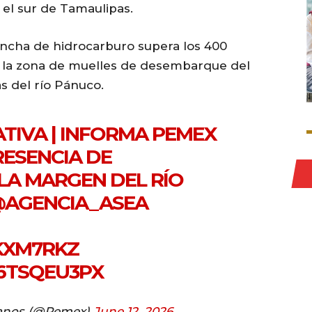
 el sur de Tamaulipas.
ancha de hidrocarburo supera los 400
en la zona de muelles de desembarque del
as del río Pánuco.
ATIVA | INFORMA PEMEX
ESENCIA DE
LA MARGEN DEL RÍO
AGENCIA_ASEA
8KXM7RKZ
Q6TSQEU3PX
canos (@Pemex)
June 12, 2026