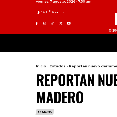
viernes, 7 agosto, 2026 - 7:50 am
C
14.9
Mexico
TOLUCA 98.9 FM | ATLACOMULCO 104.7 FM | V
MILED
NACIONAL
INTERNACIONAL
Inicio
Estados
Reportan nuevo derrame 
REPORTAN NUE
MADERO
ESTADOS