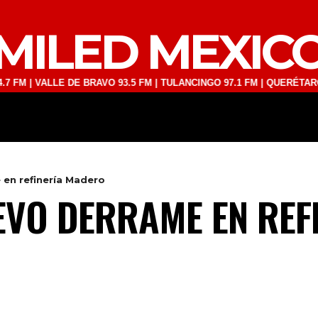
MILED MEXIC
ALLE DE BRAVO 93.5 FM | TULANCINGO 97.1 FM | QUERÉTARO 103.1 F
DEPORTES
TECNOLOGÍA
ESPECT
en refinería Madero
VO DERRAME EN REF