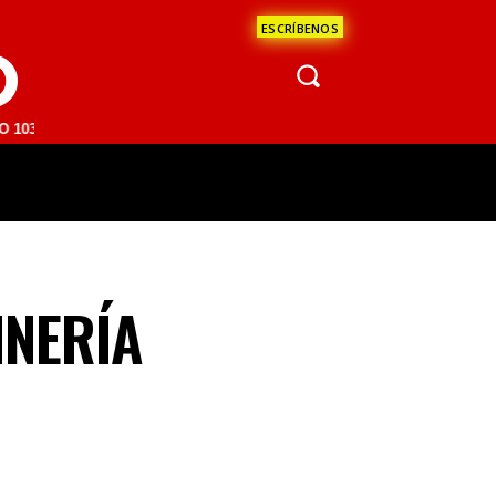
ESCRÍBENOS
O
M | SAN JUAN DEL RÍO 93.1 FM | GUADALAJARA 1510 AM | LA PAZ 95.
ÁCULOS
CIENCIA
ESTADOS
OPINI
INERÍA