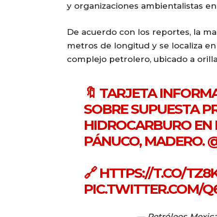
y organizaciones ambientalistas en
De acuerdo con los reportes, la m
metros de longitud y se localiza 
complejo petrolero, ubicado a orill
🔖 TARJETA INFORM
SOBRE SUPUESTA PR
HIDROCARBURO EN 
PÁNUCO, MADERO.
@
🔗
HTTPS://T.CO/TZ
PIC.TWITTER.COM/
— Petróleos Mexi