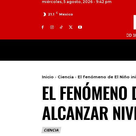
miércoles, 5 agosto, 2026 - 9:42 pm
C
21.1
Mexico
TOLUCA 98.9 FM | ATLACOMULCO 104.7 FM | 
MILED
NACIONAL
INTERNACIONAL
Inicio
Ciencia
El fenómeno de El Niño ini
EL FENÓMENO D
ALCANZAR NIV
CIENCIA