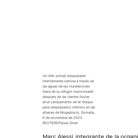
Un niño somalí desplazado
internamente camina a través de
las aguas de las inundaciones
fuera de su refugio improvisado
después de las fuertes lluvias
en el campamento de Al Hidaya
para desplazados internos en las
afueras de Mogadiscio, Somalia,
6 de noviembre de 2023
REUTERS/Feisal Omar
Marc Alessi, integrante de la organ