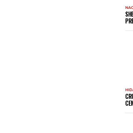
NAC
SH
PR
HI
CR
CE