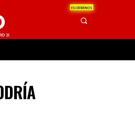
ESCRÍBENOS
O
M | SAN JUAN DEL RÍO 93.1 FM | GUADALAJARA 1510 AM | LA PAZ 95
ÁCULOS
CIENCIA
ESTADOS
OPINI
PODRÍA