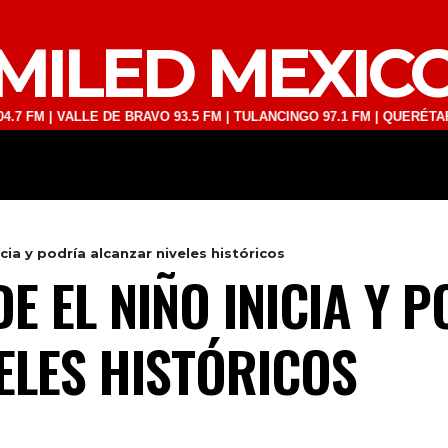
MILED MEXIC
VALLE DE BRAVO 93.5 FM | TULANCINGO 97.1 FM | QUERÉTARO 103.1 F
DEPORTES
TECNOLOGÍA
ESPECT
cia y podría alcanzar niveles históricos
E EL NIÑO INICIA Y 
ELES HISTÓRICOS