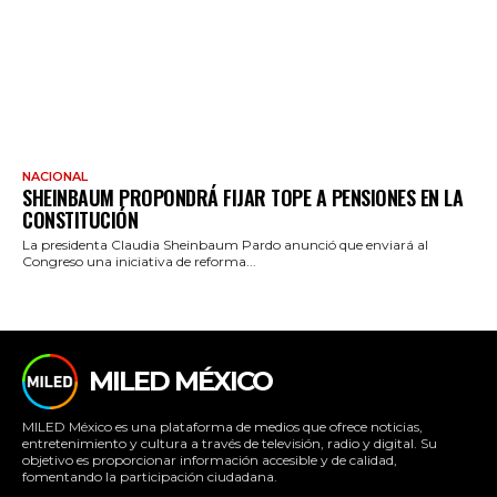
NACIONAL
SHEINBAUM PROPONDRÁ FIJAR TOPE A PENSIONES EN LA
CONSTITUCIÓN
La presidenta Claudia Sheinbaum Pardo anunció que enviará al
Congreso una iniciativa de reforma...
MILED MÉXICO
MILED México es una plataforma de medios que ofrece noticias,
entretenimiento y cultura a través de televisión, radio y digital. Su
objetivo es proporcionar información accesible y de calidad,
fomentando la participación ciudadana.