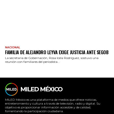
NACIONAL
FAMILIA DE ALEJANDRO LEYVA EXIGE JUSTICIA ANTE SEGOB
La secretaria de Gobernación, Rosa Icela Rodríguez, sostuvo una
reunión con familiares del periodista...
MILED MÉXICO
MILED México es una plataforma de medios que ofrece noticias,
entretenimiento y cultura a través de televisión, radio y digital. Su
objetivo es proporcionar información accesible y de calidad,
fomentando la participación ciudadana.