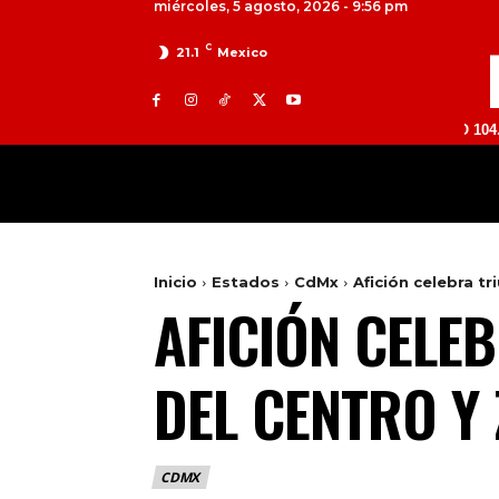
miércoles, 5 agosto, 2026 - 9:56 pm
C
21.1
Mexico
TOLUCA 98.9 FM | ATLACOMULCO 104.7 FM | V
MILED
NACIONAL
INTERNACIONAL
Inicio
Estados
CdMx
Afición celebra t
AFICIÓN CELE
DEL CENTRO Y
CDMX