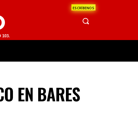
ESCRÍBENOS
O
 | SAN JUAN DEL RÍO 93.1 FM | GUADALAJARA 1510 AM | LA PAZ 95.1
ÁCULOS
CIENCIA
ESTADOS
OPINI
CO EN BARES