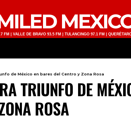
MILED MEXIC
ALLE DE BRAVO 93.5 FM | TULANCINGO 97.1 FM | QUERÉTARO 103.1 FM
DEPORTES
TECNOLOGÍA
ESPECT
riunfo de México en bares del Centro y Zona Rosa
BRA TRIUNFO DE MÉXI
 ZONA ROSA