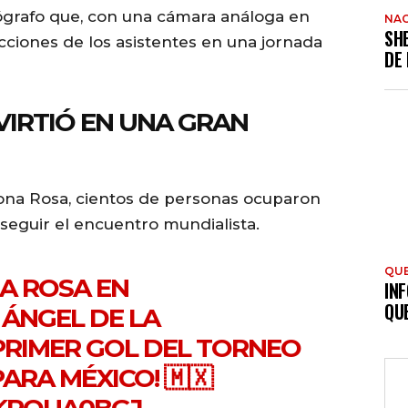
tógrafo que, con una cámara análoga en
NAC
SH
cciones de los asistentes en una jornada
DE
VIRTIÓ EN UNA GRAN
Zona Rosa, cientos de personas ocuparon
 seguir el encuentro mundialista.
QU
NA ROSA EN
INF
QU
 ÁNGEL DE LA
PRIMER GOL DEL TORNEO
PARA MÉXICO! 🇲🇽