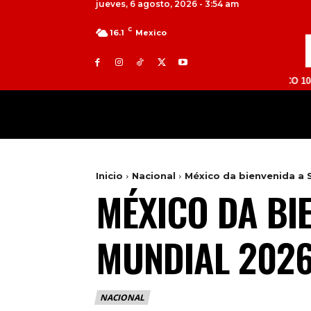
jueves, 6 agosto, 2026 - 3:54 am
C
16.1
Mexico
TOLUCA 98.9 FM | ATLACOMULCO 104.7 FM | 
MILED
NACIONAL
INTERNACIONAL
Inicio
Nacional
México da bienvenida a 
MÉXICO DA BI
MUNDIAL 202
NACIONAL