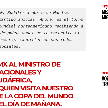
INT
MÉ
0, Sudáfrica abrió su Mundial 
MI
partido inicial. Ahora, es el turno 
mundial norteamericano recibiendo a 
después, aquel gesto encuentra el 
resó el canciller en sus redes 
sociales.
MX
AL MINISTRO DE
ACIONALES Y
DE
VO
UDÁFRICA,
TRA
 QUIEN VISITA NUESTRO
DE LA COPA DEL MUNDO
EL DÍA DE MAÑANA.