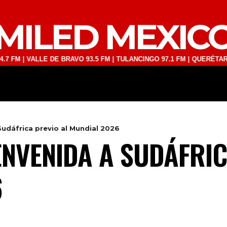
MILED MEXIC
VALLE DE BRAVO 93.5 FM | TULANCINGO 97.1 FM | QUERÉTARO 103.1 F
DEPORTES
TECNOLOGÍA
ESPECT
Sudáfrica previo al Mundial 2026
ENVENIDA A SUDÁFRIC
6