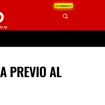
ESCRÍBENOS
O
M | SAN JUAN DEL RÍO 93.1 FM | GUADALAJARA 1510 AM | LA PAZ 95.
ÁCULOS
CIENCIA
ESTADOS
OPINI
A PREVIO AL