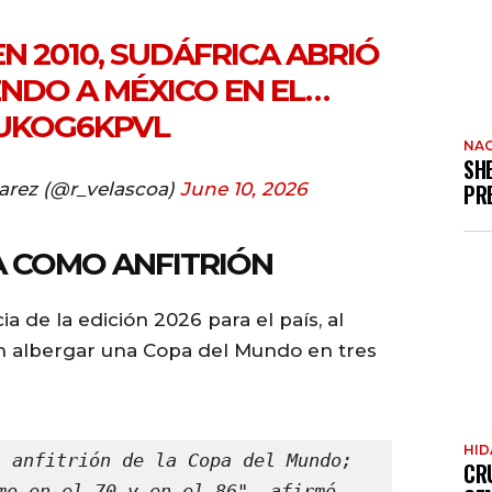
 2010, SUDÁFRICA ABRIÓ
ENDO A MÉXICO EN EL…
XUKOG6KPVL
NAC
SH
arez (@r_velascoa)
June 10, 2026
PR
A COMO ANFITRIÓN
a de la edición 2026 para el país, al
en albergar una Copa del Mundo en tres
HI
 anfitrión de la Copa del Mundo; 
CR
mo en el 70 y en el 86", afirmó.