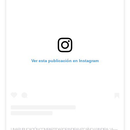
Ver esta publicación en Instagram
U
NA PUBLICACIÓN COMPARTIDA POR INDIRA VIZCAÍNO (@INDIRA_VIZCAINO)