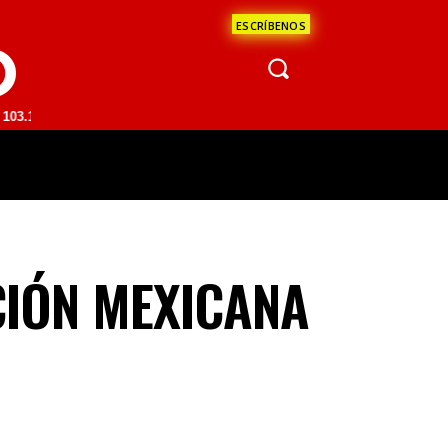
ESCRÍBENOS
O
| SAN JUAN DEL RÍO 93.1 FM | GUADALAJARA 1510 AM | LA PAZ 95.1 
ÁCULOS
CIENCIA
ESTADOS
OPINI
CIÓN MEXICANA