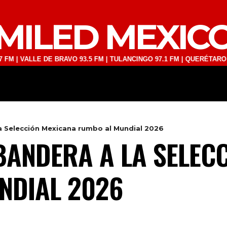
MILED MEXIC
LLE DE BRAVO 93.5 FM | TULANCINGO 97.1 FM | QUERÉTARO 103.1 FM 
DEPORTES
TECNOLOGÍA
ESPECT
 Selección Mexicana rumbo al Mundial 2026
ANDERA A LA SELEC
NDIAL 2026