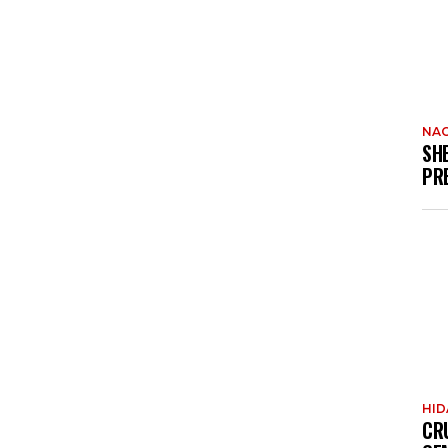
NAC
SH
PR
HI
CR