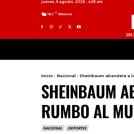
jueves, 6 agosto, 2026 - 4:55 am
C
16.1
Mexico
TOLUCA 98.9 FM | ATLACOMULCO 104.7 FM | VA
MILED
NACIONAL
INTERNACIONAL
Inicio
Nacional
Sheinbaum abandera a la
SHEINBAUM AB
RUMBO AL MU
NACIONAL
DEPORTES