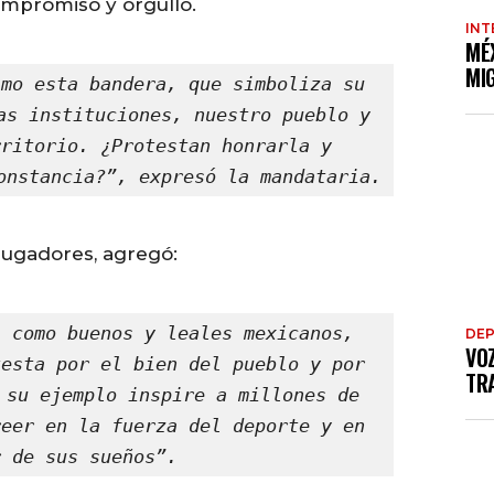
mpromiso y orgullo.
INT
MÉ
MI
mo esta bandera, que simboliza su 
as instituciones, nuestro pueblo y 
ritorio. ¿Protestan honrarla y 
onstancia?”, expresó la mandataria.
 jugadores, agregó:
 como buenos y leales mexicanos, 
DE
VO
esta por el bien del pueblo y por 
TRA
 su ejemplo inspire a millones de 
eer en la fuerza del deporte y en 
r de sus sueños”.